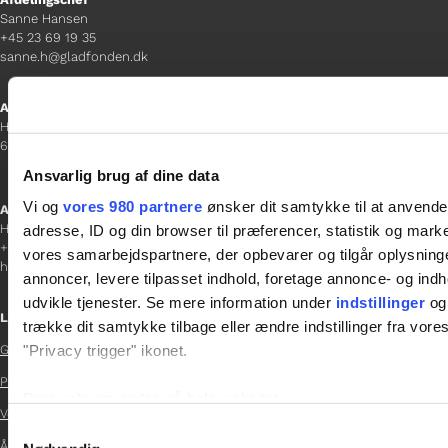
Sanne Hansen
+45 23 69 19 35
sanne.h@gladfonden.dk
Aabenraa
H P Hanssens Gade 23, 2.
6200 Aabenraa
Ansvarlig brug af dine data
Vi og
vores 980 partnere
ønsker dit samtykke til at anvend
Afdelingschef
Helene Teichert
adresse, ID og din browser til præferencer, statistik og marke
+45 29 37 32 41
vores samarbejdspartnere, der opbevarer og tilgår oplysninge
helene.t@gladfonden.dk
annoncer, levere tilpasset indhold, foretage annonce- og in
udvikle tjenester. Se mere information under
indstillinger
og 
Links
trække dit samtykke tilbage eller ændre indstillinger fra vore
"Privacy trigger" ikonet.
Glad Fonden

Persondatapolitik
Dine valg anvendes på hele websitet.

Vedtægter
Samtykkevalg

Vi bruger cookies til at tilpasse vores indhold og annoncer, til 
Årsrapport 2024