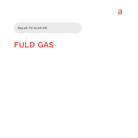
FULD GAS
Vores to filmanmeldere, Nicolaj og
Frank, har været i biografen og se den
nyeste i rækken af Bakkekøbingfilmene.
Denne gang går turen går fra Paris til
Pyramiderne. Se med og hør hvad de to