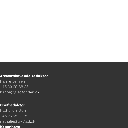
herrer synes om filmen.
Ansvarshavende redaktør
Hanne Jensen
+45 30 20 68 35
hanne@gladfonden.dk
Chefredaktør
Nathalie Bitton
+45 26 25 17 65
nathalie@tv-glad.dk
København