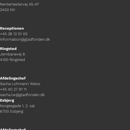
Rentemestervej 45-47
2400 NV
Receptionen
+45 38 12 01 00
information@gladfonden.dk
Ringsted
Jernbanevej 8
4100 Ringsted
Afdelingschef
Sacha Lohmann Weiss
+45 40 27 91 11
sacha.lw@gladfonden.dk
Esbjerg
Norgesgade 1, 2. sal
6700 Esbjerg
Afdelingschef