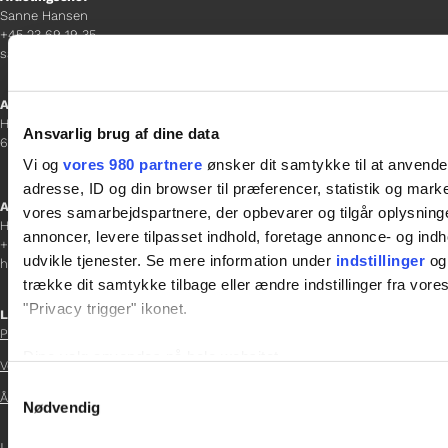
Sanne Hansen
+45 23 69 19 35
sanne.h@gladfonden.dk
Aabenraa
H P Hanssens Gade 23, 2.
Ansvarlig brug af dine data
6200 Aabenraa
Vi og
vores 980 partnere
ønsker dit samtykke til at anvend
adresse, ID og din browser til præferencer, statistik og marke
Afdelingschef
vores samarbejdspartnere, der opbevarer og tilgår oplysninge
Helene Teichert
annoncer, levere tilpasset indhold, foretage annonce- og in
+45 29 37 32 41
udvikle tjenester. Se mere information under
indstillinger
og 
helene.t@gladfonden.dk
trække dit samtykke tilbage eller ændre indstillinger fra vore
"Privacy trigger" ikonet.
Links

Persondatapolitik
Dine valg anvendes på hele websitet.
Vedtægter

Samtykkevalg
Årsrapport 2021
Vi bruger cookies til at tilpasse vores indhold og annoncer, til 
Nødvendig
at analysere vores trafik. Vi deler også oplysninger om din
