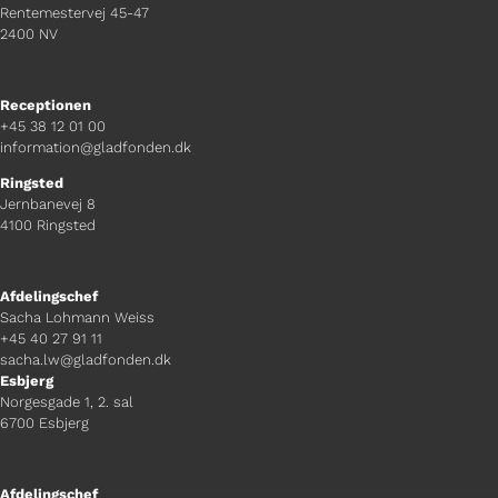
Rentemestervej 45-47
2400 NV
Receptionen
+45 38 12 01 00
information@gladfonden.dk
Ringsted
Jernbanevej 8
4100 Ringsted
Afdelingschef
Sacha Lohmann Weiss
+45 40 27 91 11
sacha.lw@gladfonden.dk
Esbjerg
Norgesgade 1, 2. sal
6700 Esbjerg
Afdelingschef