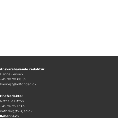
konkurrencedeltager Timm Jørgensen.
Ansvarshavende redaktør
Hanne Jensen
+45 30 20 68 35
hanne@gladfonden.dk
Chefredaktør
Nathalie Bitton
+45 26 25 17 65
nathalie@tv-glad.dk
København