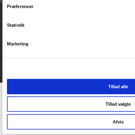
LOG IND
inden for sociale medier, annonceringspartnere og analysepa
Præferencer
data med andre oplysninger, du har givet dem, eller som de ha

Statistik
Marketing
Tillad alle
Tillad valgte
Afvis