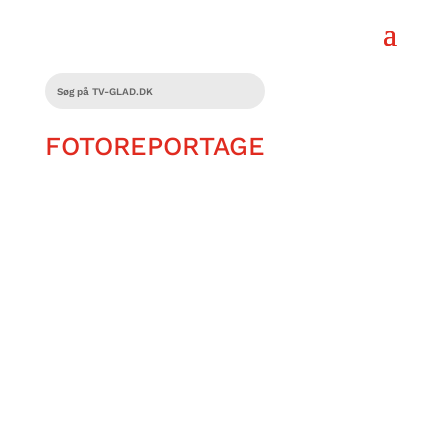
FOTOREPORTAGE
En foodtruck husede i maj en
gastronomisk konkurrence for personer
med særlige behov. Oplev dagen med
os, da vi fulgte den 23-årige