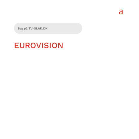
EUROVISION
Diana Magling elsker Melodi Grand Prix.
Både musikken, kjolerne og festen – ja,
faktisk ALT, hvad der har med
sangkonkurrencen at gøre.