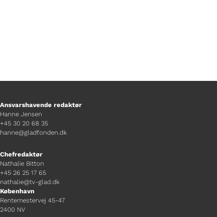
Ansvarshavende redaktør
Hanne Jensen
+45 30 20 68 35
hanne@gladfonden.dk
Chefredaktør
Nathalie Bitton
+45 26 25 17 65
nathalie@tv-glad.dk
København
Rentemestervej 45-47
2400 NV