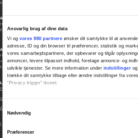
sanne.h@gladfonden.dk
Aabenraa
H P Hanssens Gade 23, 2.
Ansvarlig brug af dine data
6200 Aabenraa
Vi og
vores 980 partnere
ønsker dit samtykke til at anvend
adresse, ID og din browser til præferencer, statistik og marke
Afdelingschef
vores samarbejdspartnere, der opbevarer og tilgår oplysninge
Helene Teichert
annoncer, levere tilpasset indhold, foretage annonce- og in
+45 29 37 32 41
helene.t@gladfonden.dk
udvikle tjenester. Se mere information under
indstillinger
og 
trække dit samtykke tilbage eller ændre indstillinger fra vore
"Privacy trigger" ikonet.
Links

Persondatapolitik
Dine valg anvendes på hele websitet.
Vedtægter

Samtykkevalg
Årsrapport 2021
Vi bruger cookies til at tilpasse vores indhold og annoncer, til 
Nødvendig

at analysere vores trafik. Vi deler også oplysninger om din
LOG IND
inden for sociale medier, annonceringspartnere og analysepa
Præferencer
data med andre oplysninger, du har givet dem, eller som de ha
