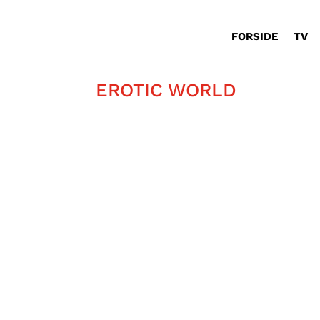
FORSIDE
TV
EROTIC WORLD
Dan Jørgensen er nysgerrig på kærl
selv og få mere viden om sex og k