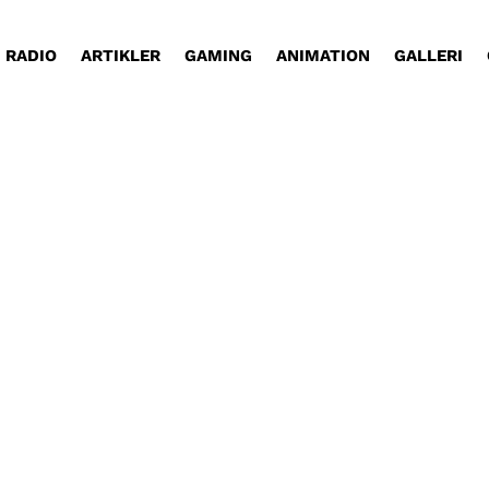
RADIO
ARTIKLER
GAMING
ANIMATION
GALLERI
ighed! At besøge Erotic World messen i Valby, har 
ærlighed. Tag med Dan rundt og oplev den efterhån