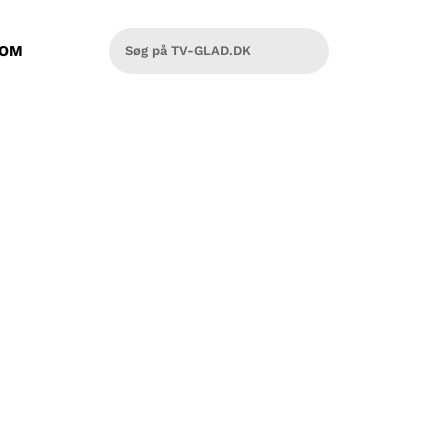
OM
givet Dan mod på at udfordre sig
den legendariske messe.