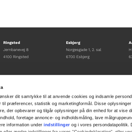
Ringsted
Esbjerg
A
Jernbanevej 8
Norgesgade 1, 2. sal
H
4100 Ringsted
6700 Esbjerg
6
Afdelingschef
Afdelingschef
A
Sacha Lohmann Weiss
Sanne Hansen
H
ta
+45 40 27 91 11
+45 23 69 19 35
+
ønsker dit samtykke til at anvende cookies og indsamle persond
sacha.lw@gladfonden.dk
sanne.h@gladfonden.dk
h
 til præferencer, statistik og marketingformål. Disse oplysninger
e, der opbevarer og tilgår oplysninger på din enhed for at vise d




t indhold, foretage annonce- og indholdsmåling, lave målgruppeu
ere information under
indstillinger
og i vores persondatapolitik. 
 eller ændre indstillinger fra vores "Cookiedeklaration", eller ve