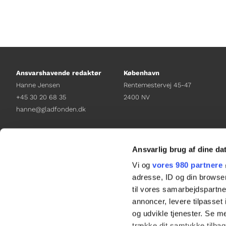
Ansvarshavende redaktør
København
Hanne Jensen
Rentemestervej 45-47
+45 30 20 68 35
2400 NV
hanne@gladfonden.dk
Chefredaktør
Receptionen
Nathalie Bitton
+45 38 12 01 00
Ansvarlig brug af dine da
+45 26 25 17 65
information@gladfonden.dk
Vi og
vores 980 partnere
nathalie@tv-glad.dk
adresse, ID og din browser
til vores samarbejdspartner
annoncer, levere tilpasse
og udvikle tjenester. Se m
trække dit samtykke tilbage