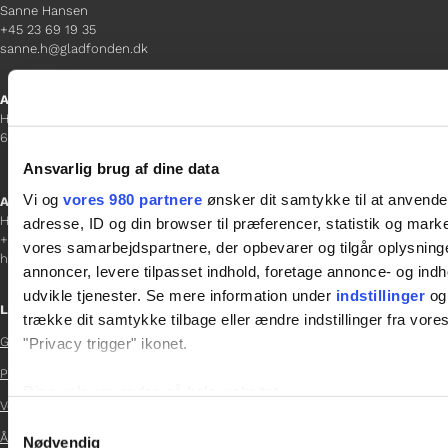
Sanne Hansen
+45 23 69 19 35
sanne.h@gladfonden.dk
Aabenraa
H P Hanssens Gade 23, 2.
6200 Aabenraa
Ansvarlig brug af dine data
Vi og
vores 980 partnere
ønsker dit samtykke til at anvend
Afdelingschef
Helene Teichert
adresse, ID og din browser til præferencer, statistik og marke
+45 29 37 32 41
vores samarbejdspartnere, der opbevarer og tilgår oplysninge
helene.t@gladfonden.dk
annoncer, levere tilpasset indhold, foretage annonce- og in
udvikle tjenester. Se mere information under
indstillinger
og 
Links
trække dit samtykke tilbage eller ændre indstillinger fra vore
Glad Fonden
"Privacy trigger" ikonet.

Persondatapolitik

Dine valg anvendes på hele websitet.
Vedtægter
Samtykkevalg

Årsrapport 2024
Vi bruger cookies til at tilpasse vores indhold og annoncer, til 
Nødvendig