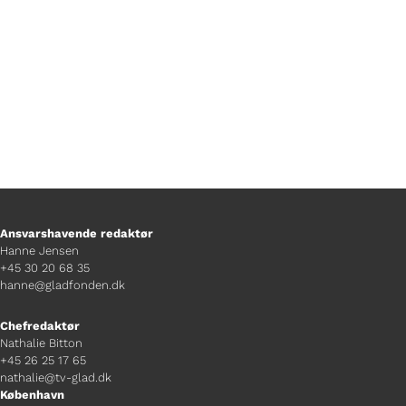
indenfor hjælpemidler til handicappede.
Ansvarshavende redaktør
Hanne Jensen
+45 30 20 68 35
hanne@gladfonden.dk
Chefredaktør
Nathalie Bitton
+45 26 25 17 65
nathalie@tv-glad.dk
København