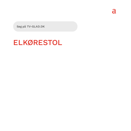
ELKØRESTOL
Daniel Qvist har været på
handicapmessen Health&Rehab, hvorfra
han reporterer om nye tendenser