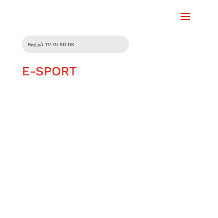
E-SPORT
Elektriske stød på live tv og padling i
timevis! Rizc fortæller om e-sportens
udvikling – fra debuten på
drengeværelset til gennembruddet på
nationalt tv.