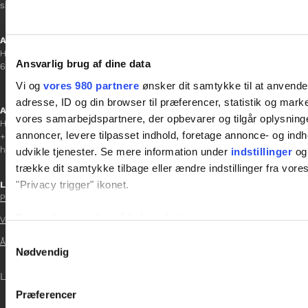
sanne.h@gladfonden.dk
Aabenraa
H P Hanssens Gade 23, 2.
Ansvarlig brug af dine data
6200 Aabenraa
Vi og
vores 980 partnere
ønsker dit samtykke til at anvend
adresse, ID og din browser til præferencer, statistik og marke
Afdelingschef
vores samarbejdspartnere, der opbevarer og tilgår oplysninge
Helene Teichert
annoncer, levere tilpasset indhold, foretage annonce- og in
+45 29 37 32 41
helene.t@gladfonden.dk
udvikle tjenester. Se mere information under
indstillinger
og 
trække dit samtykke tilbage eller ændre indstillinger fra vore
"Privacy trigger" ikonet.
Links

Persondatapolitik
Dine valg anvendes på hele websitet.
Vedtægter

Samtykkevalg
Årsrapport 2021
Vi bruger cookies til at tilpasse vores indhold og annoncer, til 
Nødvendig

at analysere vores trafik. Vi deler også oplysninger om din
LOG IND
inden for sociale medier, annonceringspartnere og analysepa
Præferencer
data med andre oplysninger, du har givet dem, eller som de ha
