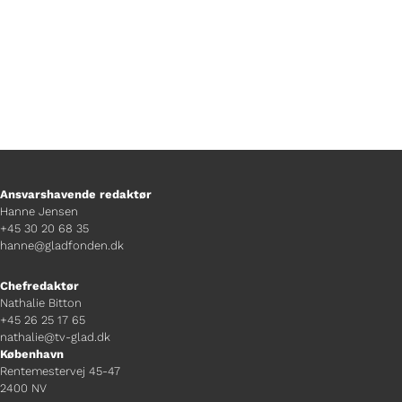
Ansvarshavende redaktør
Hanne Jensen
+45 30 20 68 35
hanne@gladfonden.dk
Chefredaktør
Nathalie Bitton
+45 26 25 17 65
nathalie@tv-glad.dk
København
Rentemestervej 45-47
2400 NV