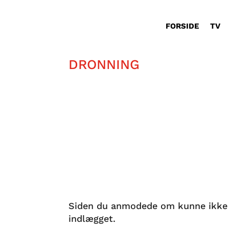
FORSIDE
TV
DRONNING
Som glødende royalist har jeg kaste
være svært.
Siden du anmodede om kunne ikke fin
indlægget.