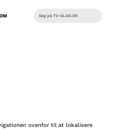
OM
eg har autisme, og forandringer kan
gationen ovenfor til at lokalisere