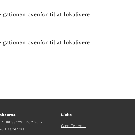
gationen ovenfor til at lokalisere
gationen ovenfor til at lokalisere
abenraa
Links
 P Hanssens Gade 23, 2.
Glad Fonden
200 Aabenraa