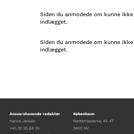
Siden du anmodede om kunne ikke fin
indlægget.
Siden du anmodede om kunne ikke fin
indlægget.
Ansvarshavende redaktør
København
Hanne Jensen
Rentemestervej 45-47
+45 30 20 68 35
2400 NV