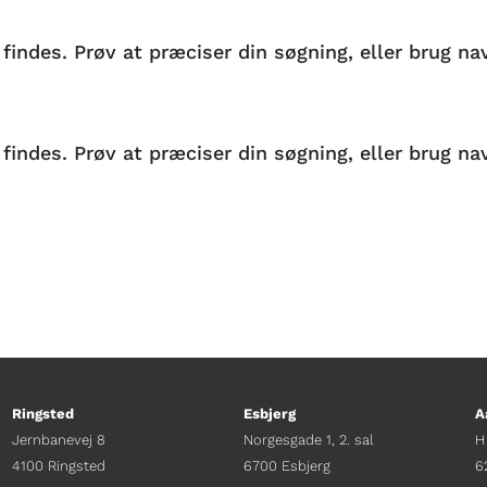
des. Prøv at præciser din søgning, eller brug navi
des. Prøv at præciser din søgning, eller brug navi
Ringsted
Esbjerg
A
Jernbanevej 8
Norgesgade 1, 2. sal
H
4100 Ringsted
6700 Esbjerg
6