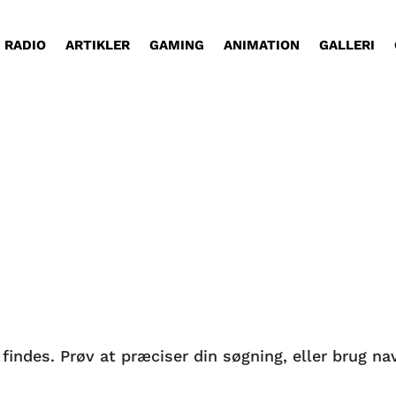
RADIO
ARTIKLER
GAMING
ANIMATION
GALLERI
t et kritisk blik på Kong Frederiks regeringstid. J
des. Prøv at præciser din søgning, eller brug navi