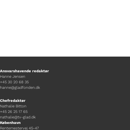
Ansvarshavende redaktør
Hanne Jensen
+45 30 20 68 35
hanne@gladfonden.dk
Chefredaktør
Nathalie Bitton
+45 26 25 17 65
nathalie@tv-glad.dk
København
Rentemestervej 45-47