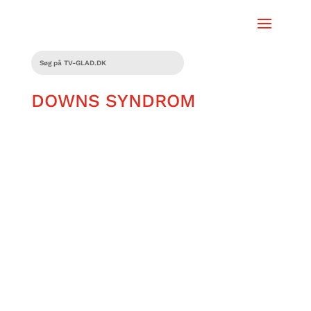
DOWNS SYNDROM
Jette Østergaard elsker musik. Guitaren
er hendes yndlingsinstrument, og hun er
begyndt at skrive sine egne sange,
blandt andet en sang om handicap.
Jette drømmer om at blive god til spille
guitar og optræde med sine egne sange
foran et stort publikum.