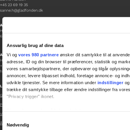
+45 23 69 19 35
sanne.h@gladfonden.dk
Aabenraa
H P Hanssens Gade 23, 2.
6200 Aabenraa
Ansvarlig brug af dine data
Vi og
vores 980 partnere
ønsker dit samtykke til at anvend
Afdelingschef
Helene Teichert
adresse, ID og din browser til præferencer, statistik og marke
+45 29 37 32 41
vores samarbejdspartnere, der opbevarer og tilgår oplysninge
helene.t@gladfonden.dk
annoncer, levere tilpasset indhold, foretage annonce- og in
udvikle tjenester. Se mere information under
indstillinger
og 
Links
trække dit samtykke tilbage eller ændre indstillinger fra vore
Glad Fonden
"Privacy trigger" ikonet.

Persondatapolitik

Dine valg anvendes på hele websitet.
Vedtægter
Samtykkevalg

Årsrapport 2024
Vi bruger cookies til at tilpasse vores indhold og annoncer, til 
Nødvendig
