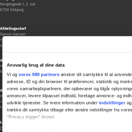
Norgesgade 1, 2. sal
6700 Esbjerg
Afdelingschef
Sanne Hansen
+45 23 69 19 35
sanne.h@gladfonden.dk
Aabenraa
Ansvarlig brug af dine data
H P Hanssens Gade 23, 2.
6200 Aabenraa
Vi og
vores 980 partnere
ønsker dit samtykke til at anvend
adresse, ID og din browser til præferencer, statistik og marke
vores samarbejdspartnere, der opbevarer og tilgår oplysninge
Afdelingschef
annoncer, levere tilpasset indhold, foretage annonce- og in
Helene Teichert
+45 29 37 32 41
udvikle tjenester. Se mere information under
indstillinger
og 
helene.t@gladfonden.dk
trække dit samtykke tilbage eller ændre indstillinger fra vore
"Privacy trigger" ikonet.
Links

Persondatapolitik
Dine valg anvendes på hele websitet.