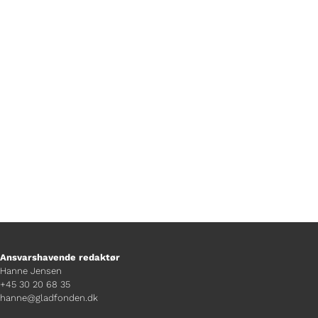
mange kender som “Den syngende
frisør”? Per får en studsning og en god
snak om Chris Harts liv og karriere. De
to snakkebasser får også talt om
hvordan de hver især skriver musik.
Ansvarshavende redaktør
Hanne Jensen
+45 30 20 68 35
hanne@gladfonden.dk