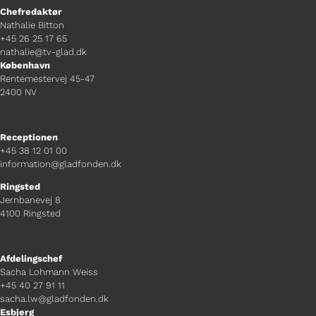
Chefredaktør
Nathalie Bitton
+45 26 25 17 65
nathalie@tv-glad.dk
København
Rentemestervej 45-47
2400 NV
Receptionen
+45 38 12 01 00
information@gladfonden.dk
Ringsted
Jernbanevej 8
4100 Ringsted
Afdelingschef
Sacha Lohmann Weiss
+45 40 27 91 11
sacha.lw@gladfonden.dk
Esbjerg