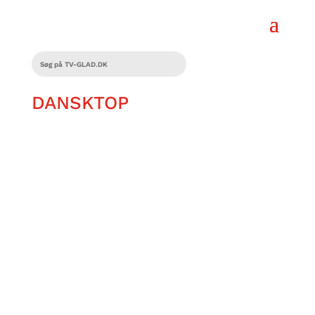
DANSKTOP
Per Rosenberg elsker dansktop – og han
trænger til en klipning. Hvorfor ikke
kombinere de to ting og besøge
dansktoplegenden Chris Hart, som