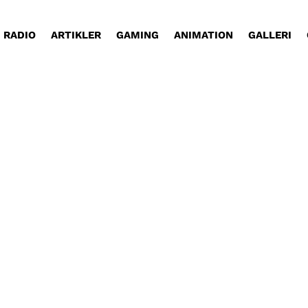
RADIO
ARTIKLER
GAMING
ANIMATION
GALLERI
motor-entusiast. Når han er på eventyr i Sydvest