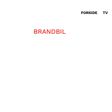
FORSIDE
TV
BRANDBIL
Kim Moslund er redaktionens store 
sikret højt humør!