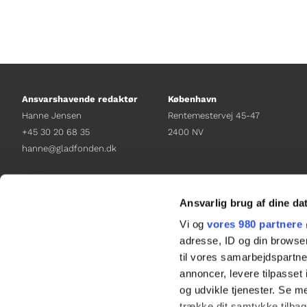
Ansvarshavende redaktør
København
Hanne Jensen
Rentemestervej 45-47
+45 30 20 68 35
2400 NV
hanne@gladfonden.dk
Chefredaktør
Receptionen
Nathalie Bitton
+45 38 12 01 00
Ansvarlig brug af dine da
+45 26 25 17 65
information@gladfonden.dk
Vi og
vores 980 partnere
nathalie@tv-glad.dk
adresse, ID og din browser
til vores samarbejdspartner
annoncer, levere tilpasse
og udvikle tjenester. Se m
trække dit samtykke tilbage