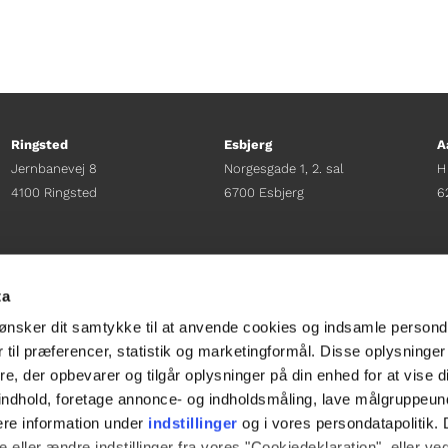
Ringsted
Esbjerg
A
Jernbanevej 8
Norgesgade 1, 2. sal
H
4100 Ringsted
6700 Esbjerg
6
Afdelingschef
Afdelingschef
A
Sacha Lohmann Weiss
Sanne Hansen
H
ta
+45 40 27 91 11
+45 23 69 19 35
+
ønsker dit samtykke til at anvende cookies og indsamle persond
sacha.lw@gladfonden.dk
sanne.h@gladfonden.dk
h
 til præferencer, statistik og marketingformål. Disse oplysninger
e, der opbevarer og tilgår oplysninger på din enhed for at vise d




t indhold, foretage annonce- og indholdsmåling, lave målgruppeu
ere information under
indstillinger
og i vores persondatapolitik. 
 eller ændre indstillinger fra vores "Cookiedeklaration", eller ve