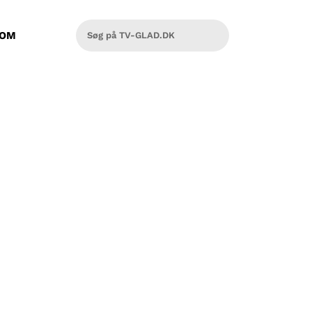
OM
jysk Brandvæsens garage, er der