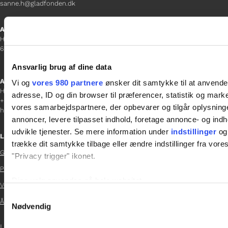
sanne.h@gladfonden.dk
Aabenraa
H P Hanssens Gade 23, 2.
6200 Aabenraa
Ansvarlig brug af dine data
Afdelingschef
Vi og
vores 980 partnere
ønsker dit samtykke til at anvend
Helene Teichert
adresse, ID og din browser til præferencer, statistik og marke
+45 29 37 32 41
vores samarbejdspartnere, der opbevarer og tilgår oplysninge
helene.t@gladfonden.dk
annoncer, levere tilpasset indhold, foretage annonce- og in
udvikle tjenester. Se mere information under
indstillinger
og 
Links
trække dit samtykke tilbage eller ændre indstillinger fra vore
Glad Fonden
"Privacy trigger" ikonet.

Persondatapolitik

Dine valg anvendes på hele websitet.
Vedtægter

Samtykkevalg
Årsrapport 2024
Vi bruger cookies til at tilpasse vores indhold og annoncer, til 
Nødvendig

at analysere vores trafik. Vi deler også oplysninger om din
LOG IND