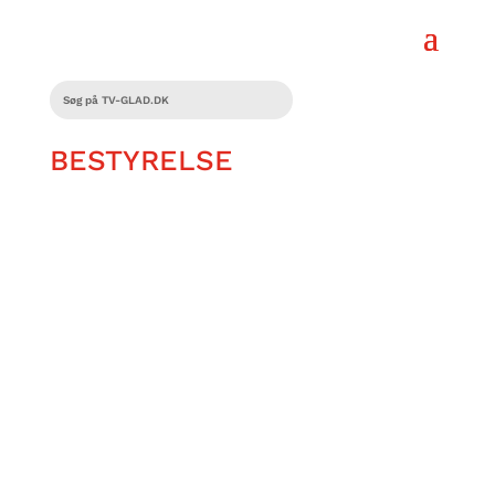
BESTYRELSE
Larna O’Reilly er lige blevet valgt ind i
Glad Fondens bestyrelse. Og det er ikke
hendes eneste bestyrelsespost. Hvad er
det, der driver hende?