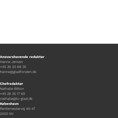
Ansvarshavende redaktør
Hanne Jensen
+45 30 20 68 35
hanne@gladfonden.dk
Chefredaktør
Nathalie Bitton
+45 26 25 17 65
nathalie@tv-glad.dk
København
Rentemestervej 45-47
2400 NV