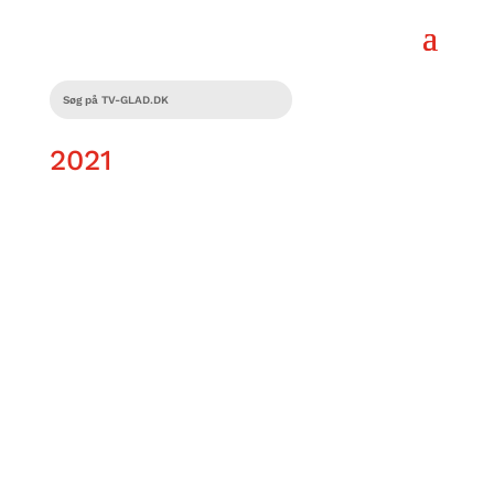
2021
Flere bosteder i Danmark har dele-
toiletter og fællesbade! Flere steder i
Danmark har bosteder dele toiletter og
bad, Bl.a. i Gentofte. Derfor taler
Rasmus Nielsen med byens...