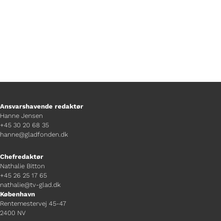
Ansvarshavende redaktør
Hanne Jensen
+45 30 20 68 35
hanne@gladfonden.dk
Chefredaktør
Nathalie Bitton
+45 26 25 17 65
nathalie@tv-glad.dk
København
Rentemestervej 45-47
2400 NV