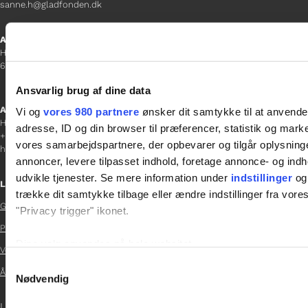
sanne.h@gladfonden.dk
Aabenraa
H P Hanssens Gade 23, 2.
6200 Aabenraa
Ansvarlig brug af dine data
Afdelingschef
Vi og
vores 980 partnere
ønsker dit samtykke til at anvend
Helene Teichert
adresse, ID og din browser til præferencer, statistik og marke
+45 29 37 32 41
vores samarbejdspartnere, der opbevarer og tilgår oplysninge
helene.t@gladfonden.dk
annoncer, levere tilpasset indhold, foretage annonce- og in
udvikle tjenester. Se mere information under
indstillinger
og 
Links
trække dit samtykke tilbage eller ændre indstillinger fra vore
Glad Fonden
"Privacy trigger" ikonet.

Persondatapolitik

Dine valg anvendes på hele websitet.
Vedtægter

Samtykkevalg
Årsrapport 2024
Vi bruger cookies til at tilpasse vores indhold og annoncer, til 
Nødvendig

at analysere vores trafik. Vi deler også oplysninger om din
LOG IND