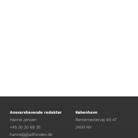
Musiker og sanger Kaka Willer – be
Her fortællet han om sit liv, sin e
er inspireret af den tanzanianske 
Ansvarshavende redaktør
København
Hanne Jensen
Rentemestervej 45-47
+45 30 20 68 35
2400 NV
hanne@gladfonden.dk