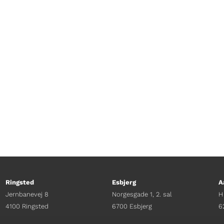
dre kendt som Lil´Kaka og Bigg Kaka – er halvt ta
gen rejse tilbage til de tanzanianske rødder og ha
musikgenre Bongo Flava.
Ringsted
Esbjerg
A
Jernbanevej 8
Norgesgade 1, 2. sal
H
4100 Ringsted
6700 Esbjerg
6