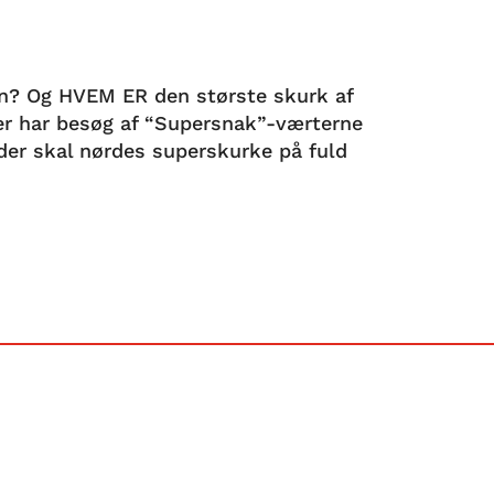
ren? Og HVEM ER den største skurk af
er har besøg af “Supersnak”-værterne
der skal nørdes superskurke på fuld