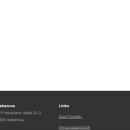
nzanianer.
ns kommende album, der blandt andet
abenraa
Links
 P Hanssens Gade 23, 2.
Glad Fonden
200 Aabenraa
Persondatapolitik