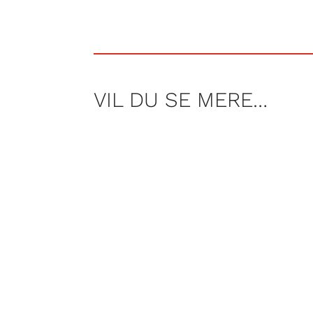
VIL DU SE MERE…
Af Nicolai Høyer Søjbjerg, Frederi
Af martin Dahl