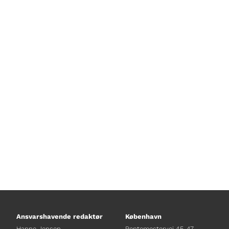
Af Mads Bille Walsøe
Ansvarshavende redaktør
København
Hanne Jensen
Rentemestervej 45-47