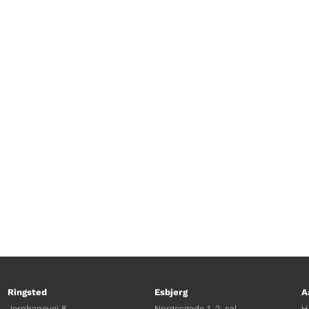
Ringsted
Esbjerg
A
Jernbanevej 8
Norgesgade 1, 2. sal
H