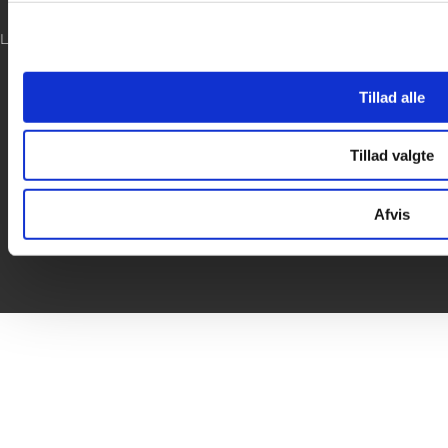

LOG IND
Tillad alle
Tillad valgte
Afvis