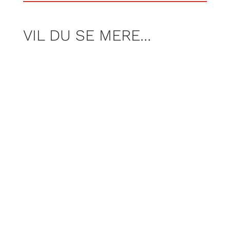
VIL DU SE MERE…
Sylvester er taget til DM i Mullet, altså
en konkurrence i frisuren der også er
kendt som bundesliga- eller
svenskergarn, hvor mullet-nørder
konkurrerer om, hvem der har nailet den
fede frisure bedst og kan levere det
fedeste show.