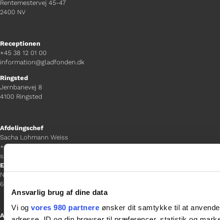
Rentemestervej 45-47
2400 NV
Receptionen
+45 38 12 01 00
information@gladfonden.dk
Ringsted
Jernbanevej 8
4100 Ringsted
Afdelingschef
Sacha Lohmann Weiss
+45 40 27 91 11
sacha.lw@gladfonden.dk
Esbjerg
Norgesgade 1, 2. sal
6700 Esbjerg
Ansvarlig brug af dine data
Vi og
vores 980 partnere
ønsker dit samtykke til at anvend
Afdelingschef
adresse, ID og din browser til præferencer, statistik og marke