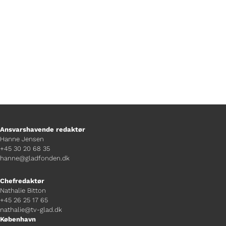
musikgenre Bongo Flava.
Ansvarshavende redaktør
Hanne Jensen
+45 30 20 68 35
hanne@gladfonden.dk
Chefredaktør
Nathalie Bitton
+45 26 25 17 65
nathalie@tv-glad.dk
København