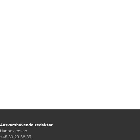
Foto Freja Armstrong
Foto Jonas Koch
Ansvarshavende redaktør
Hanne Jensen
+45 30 20 68 35