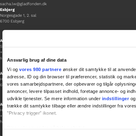
sacha.lw@gladfonden.dk
Esbjerg
Norgesgade 1, 2. sal
6700 Esbjerg
Afdelingschef
Sanne Hansen
+45 23 69 19 35
sanne.h@gladfonden.dk
Ansvarlig brug af dine data
Vi og
vores 980 partnere
ønsker dit samtykke til at anvend
Aabenraa
adresse, ID og din browser til præferencer, statistik og marke
H P Hanssens Gade 23, 2.
vores samarbejdspartnere, der opbevarer og tilgår oplysninge
6200 Aabenraa
annoncer, levere tilpasset indhold, foretage annonce- og in
udvikle tjenester. Se mere information under
indstillinger
og 
Afdelingschef
trække dit samtykke tilbage eller ændre indstillinger fra vore
Helene Teichert
"Privacy trigger" ikonet.
+45 29 37 32 41
helene.t@gladfonden.dk
Dine valg anvendes på hele websitet.