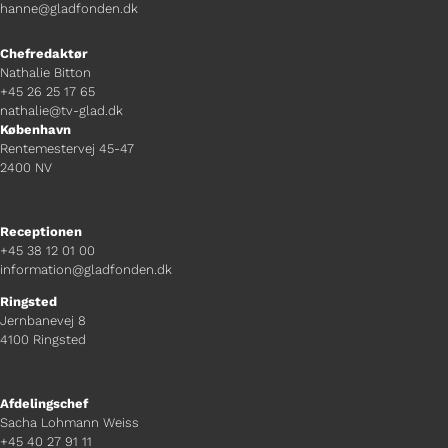
hanne@gladfonden.dk
Chefredaktør
Nathalie Bitton
+45 26 25 17 65
nathalie@tv-glad.dk
København
Rentemestervej 45-47
2400 NV
Receptionen
+45 38 12 01 00
information@gladfonden.dk
Ringsted
Jernbanevej 8
4100 Ringsted
Afdelingschef
Sacha Lohmann Weiss
+45 40 27 91 11