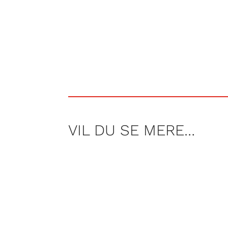
VIL DU SE MERE…
Per Rosenberg har været på spøgel
indemurede pige? Og tør Per kalde p