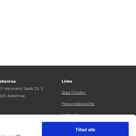
abenraa
Links
 P Hanssens Gade 23, 2.
Glad Fonden
200 Aabenraa
Persondatapolitik
Vedtægter
fdelingschef
elene Teichert
Årsrapport 2024
Tillad alle
45 29 37 32 41