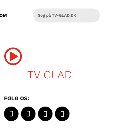
OM

TV GLAD
FØLG OS: