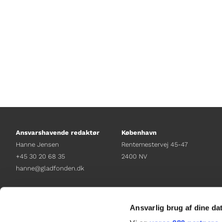
Ansvarshavende redaktør
København
Hanne Jensen
Rentemestervej 45-47
+45 30 20 68 35
2400 NV
hanne@gladfonden.dk
Chefredaktør
Receptionen
Nathalie Bitton
+45 38 12 01 00
Ansvarlig brug af dine da
+45 26 25 17 65
information@gladfonden.dk