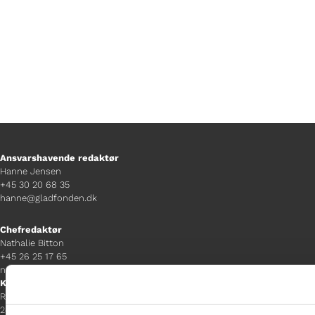
Ansvarshavende redaktør
Hanne Jensen
+45 30 20 68 35
hanne@gladfonden.dk
Chefredaktør
Nathalie Bitton
+45 26 25 17 65
nathalie@tv-glad.dk
København
Rentemestervej 45-47
2400 NV