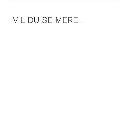
VIL DU SE MERE…
Segas blå maskot fylder 35. Vi fejrer
Sonic ved at puste støvet af hans første
spil fra 1991 og smide det i maskinen.
Men … holder Sonic the Hedgehog
stadig?