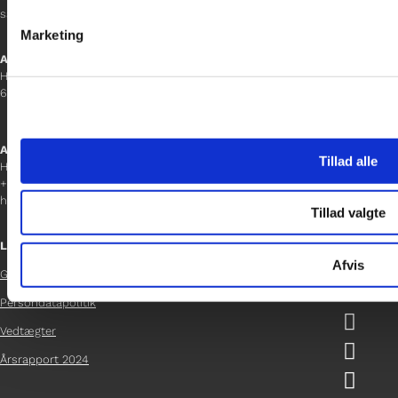
sanne.h@gladfonden.dk
Marketing
Aabenraa
H P Hanssens Gade 23, 2.
6200 Aabenraa
Afdelingschef
Tillad alle
Helene Teichert
+45 29 37 32 41
helene.t@gladfonden.dk
Tillad valgte
Links
Afvis
Glad Fonden

Persondatapolitik

Vedtægter

Årsrapport 2024
