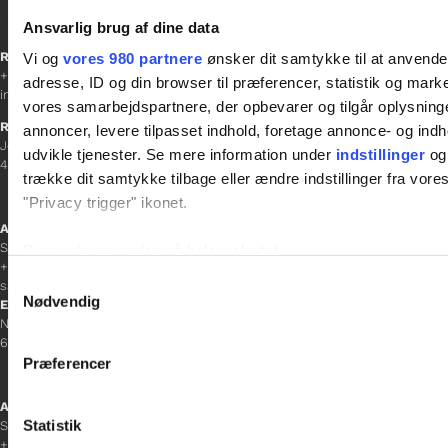
Ansvarlig brug af dine data
Receptionen
Vi og
vores 980 partnere
ønsker dit samtykke til at anvend
+45 38 12 01 00
adresse, ID og din browser til præferencer, statistik og marke
information@gladfonden.dk
vores samarbejdspartnere, der opbevarer og tilgår oplysninge
Ringsted
annoncer, levere tilpasset indhold, foretage annonce- og in
Jernbanevej 8
udvikle tjenester. Se mere information under
indstillinger
og 
4100 Ringsted
trække dit samtykke tilbage eller ændre indstillinger fra vore
"Privacy trigger" ikonet.
Afdelingschef
Sacha Lohmann Weiss
Dine valg anvendes på hele websitet.
+45 40 27 91 11
Samtykkevalg
sacha.lw@gladfonden.dk
Vi bruger cookies til at tilpasse vores indhold og annoncer, til 
Nødvendig
Esbjerg
at analysere vores trafik. Vi deler også oplysninger om din
Norgesgade 1, 2. sal
6700 Esbjerg
inden for sociale medier, annonceringspartnere og analysepa
Præferencer
data med andre oplysninger, du har givet dem, eller som de ha
Afdelingschef
Statistik
Sanne Hansen
+45 23 69 19 35