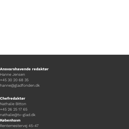
Ansvarshavende redaktør
Hanne Jensen
+45 30 20 68 35
hanne@gladfonden.dk
Chefredaktør
Nathalie Bitton
+45 26 25 17 65
nathalie@tv-glad.dk
København
Rentemestervej 45-47