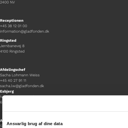
2400 NV
Receptionen
+45 38 12 01 00
information@gladfonden.dk
Ringsted
Jernbanevej 8
4100 Ringsted
Afdelingschef
Sacha Lohmann Weiss
+45 40 27 91 11
sacha.lw@gladfonden.dk
Esbjerg
Norgesgade 1, 2. sal
6700 Esbjerg
Afdelingschef
Ansvarlig brug af dine data
Sanne Hansen