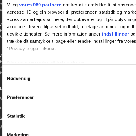
+45 23 69 19 35
Vi og
vores 980 partnere
ønsker dit samtykke til at anvend
sanne.h@gladfonden.dk
adresse, ID og din browser til præferencer, statistik og marke
vores samarbejdspartnere, der opbevarer og tilgår oplysninge
Aabenraa
annoncer, levere tilpasset indhold, foretage annonce- og in
H P Hanssens Gade 23, 2.
udvikle tjenester. Se mere information under
indstillinger
og 
6200 Aabenraa
trække dit samtykke tilbage eller ændre indstillinger fra vore
"Privacy trigger" ikonet.
Afdelingschef
Helene Teichert
Dine valg anvendes på hele websitet.
+45 29 37 32 41
Samtykkevalg
helene.t@gladfonden.dk
Vi bruger cookies til at tilpasse vores indhold og annoncer, til 
Nødvendig
at analysere vores trafik. Vi deler også oplysninger om din
Links
inden for sociale medier, annonceringspartnere og analysepa
Præferencer
Glad Fonden
data med andre oplysninger, du har givet dem, eller som de ha

Persondatapolitik

Statistik
Vedtægter

Årsrapport 2024

Marketing