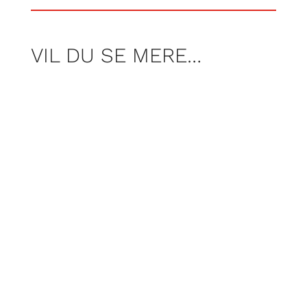
VIL DU SE MERE…
I første afsnit af programserien ‘Blind
iværksætter’, er Mark Sonne taget ud
for at besøge Flemming, der har kastet
sig ud i arbejdet som stolefletter.
Lyt med og hør hvordan Flemming
håndterer 30 meter papir-snor.