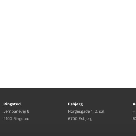
det en havnerundfart, som måske kommer lidt for 
m reparerer den, hvis hjulet falder af? Kim er helt
Ringsted
Esbjerg
A
Jernbanevej 8
Norgesgade 1, 2. sal
H
4100 Ringsted
6700 Esbjerg
6