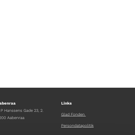
tæt på kajen. Er der mon
 sikker, en chaufførkasket hjælper,
abenraa
Links
 P Hanssens Gade 23, 2.
Glad Fonden
200 Aabenraa
Persondatapolitik