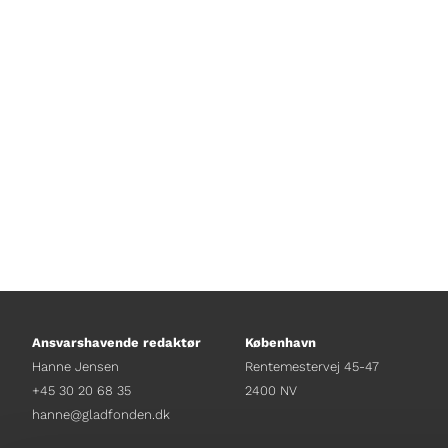
med veteranbus. Han får blandt an
aircondition i en veteranbus, og hve
hvis man er bange for tordenvejr.
Ansvarshavende redaktør
København
Hanne Jensen
Rentemestervej 45-47
+45 30 20 68 35
2400 NV
hanne@gladfonden.dk