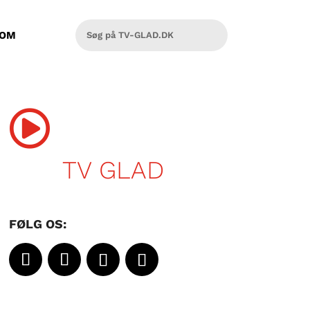
OM

TV GLAD
FØLG OS: