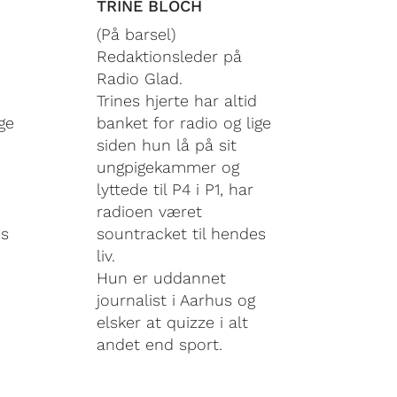
TRINE BLOCH
(På barsel)
Redaktionsleder på
Radio Glad.
Trines hjerte har altid
ge
banket for radio og lige
siden hun lå på sit
ungpigekammer og
lyttede til P4 i P1, har
radioen været
es
sountracket til hendes
liv.
Hun er uddannet
journalist i Aarhus og
elsker at quizze i alt
andet end sport.