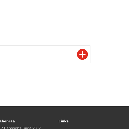
abenraa
Links
 P Hanssens Gade 23, 2.