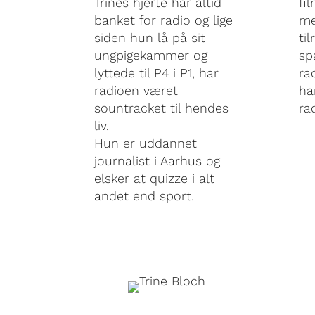
Trines hjerte har altid
fi
banket for radio og lige
me
siden hun lå på sit
ti
ungpigekammer og
sp
lyttede til P4 i P1, har
ra
radioen været
ha
sountracket til hendes
ra
liv.
Hun er uddannet
journalist i Aarhus og
elsker at quizze i alt
andet end sport.