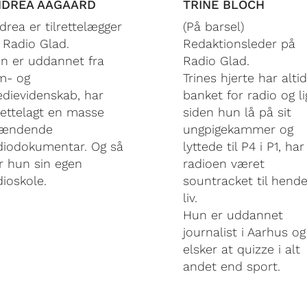
DREA AAGAARD
TRINE BLOCH
drea er tilrettelægger
(På barsel)
 Radio Glad.
Redaktionsleder på
n er uddannet fra
Radio Glad.
lm- og
Trines hjerte har altid
dievidenskab, har
banket for radio og li
lrettelagt en masse
siden hun lå på sit
ændende
ungpigekammer og
diodokumentar. Og så
lyttede til P4 i P1, har
r hun sin egen
radioen været
dioskole.
sountracket til hend
liv.
Hun er uddannet
journalist i Aarhus og
elsker at quizze i alt
andet end sport.