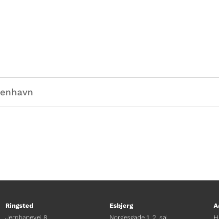
benhavn
Ringsted
Esbjerg
A
Jernbanevej 8
Norgesgade 1, 2. sal
H