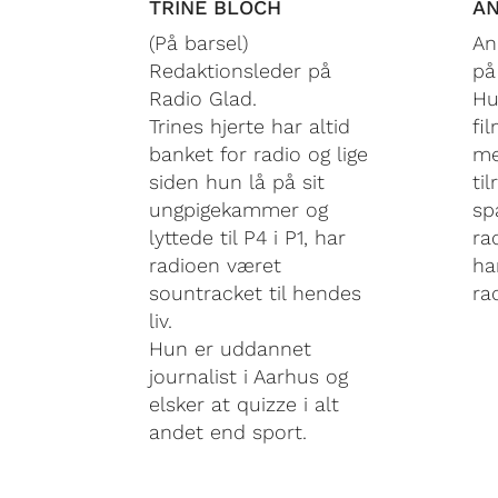
TRINE BLOCH
AN
(På barsel)
An
Redaktionsleder på
på
Radio Glad.
Hu
Trines hjerte har altid
fi
banket for radio og lige
me
siden hun lå på sit
ti
ungpigekammer og
sp
lyttede til P4 i P1, har
ra
radioen været
ha
sountracket til hendes
ra
liv.
Hun er uddannet
journalist i Aarhus og
elsker at quizze i alt
andet end sport.