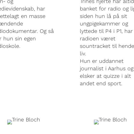
lm- og
Trines hjerte har altid
dievidenskab, har
banket for radio og li
lrettelagt en masse
siden hun lå på sit
ændende
ungpigekammer og
diodokumentar. Og så
lyttede til P4 i P1, har
r hun sin egen
radioen været
dioskole.
sountracket til hend
liv.
Hun er uddannet
journalist i Aarhus og
elsker at quizze i alt
andet end sport.