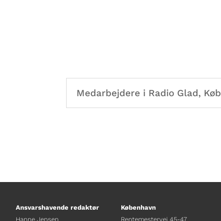
Medarbejdere i Radio Glad, Kø
Ansvarshavende redaktør
København
Hanne Jensen
Rentemestervej 45-47