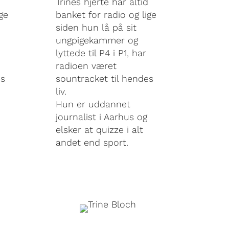
Trines hjerte har altid
ge
banket for radio og lige
siden hun lå på sit
ungpigekammer og
lyttede til P4 i P1, har
radioen været
es
sountracket til hendes
liv.
Hun er uddannet
journalist i Aarhus og
elsker at quizze i alt
andet end sport.