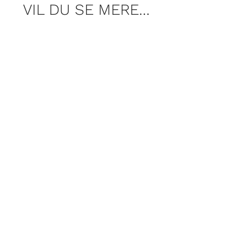
VIL DU SE MERE…
Den mystiske pige kan intet huske af
sin fortid. Men Tomoes lillebror Goro er
fast besluttet på at hjælpe hende…
Af Martin Dahl
En meget mystisk pige kommer til
byen…