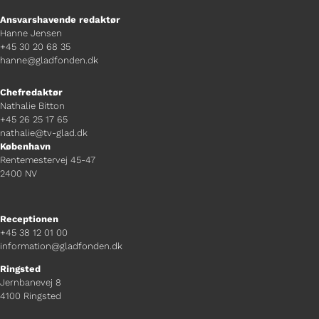
Ansvarshavende redaktør
Hanne Jensen
+45 30 20 68 35
hanne@gladfonden.dk
Chefredaktør
Nathalie Bitton
+45 26 25 17 65
nathalie@tv-glad.dk
København
Rentemestervej 45-47
2400 NV
Receptionen
+45 38 12 01 00
information@gladfonden.dk
Ringsted
Jernbanevej 8
4100 Ringsted