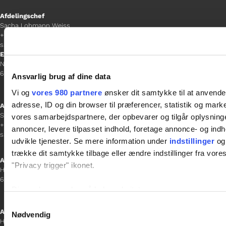
Afdelingschef
Sacha Lohmann Weiss
+45 40 27 91 11
sacha.lw@gladfonden.dk
Esbjerg
Norgesgade 1, 2. sal
6700 Esbjerg
Ansvarlig brug af dine data
Vi og
vores 980 partnere
ønsker dit samtykke til at anvend
adresse, ID og din browser til præferencer, statistik og marke
Afdelingschef
Sanne Hansen
vores samarbejdspartnere, der opbevarer og tilgår oplysninge
+45 23 69 19 35
annoncer, levere tilpasset indhold, foretage annonce- og in
sanne.h@gladfonden.dk
udvikle tjenester. Se mere information under
indstillinger
og 
trække dit samtykke tilbage eller ændre indstillinger fra vore
Aabenraa
"Privacy trigger" ikonet.
H P Hanssens Gade 23, 2.
6200 Aabenraa
Dine valg anvendes på hele websitet.
Samtykkevalg
Afdelingschef
Vi bruger cookies til at tilpasse vores indhold og annoncer, til 
Nødvendig
Helene Teichert
at analysere vores trafik. Vi deler også oplysninger om din