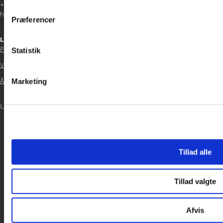
+45 29 37 32 41
inden for sociale medier, annonceringspartnere og analysepa
helene.t@gladfonden.dk
Præferencer
data med andre oplysninger, du har givet dem, eller som de ha
Links

Persondatapolitik
Statistik
Vedtægter

Marketing
Årsrapport 2021

LOG IND

Tillad alle
Tillad valgte
Afvis