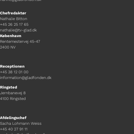
Chefredaktør
Nathalie Bitton
+45 26 25 17 65
nathalie@tv-glad.dk
København
Rentemestervej 45-47
2400 NV
Receptionen
+45 38 12 01 00
information@gladfonden.dk
Ringsted
Jernbanevej 8
4100 Ringsted
Afdelingschef
Sacha Lohmann Weiss
+45 40 27 91 11