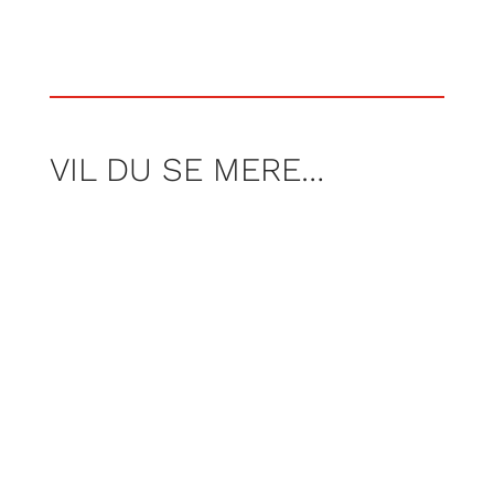
VIL DU SE MERE…
AF JONAS KOCH
Foto Freja Armstrong