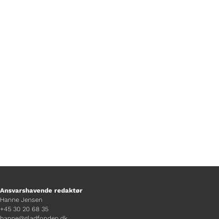
Foto Jonas Koch
Ansvarshavende redaktør
Hanne Jensen
+45 30 20 68 35
hanne@gladfonden.dk