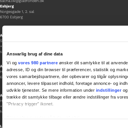
sacha.lw@gladfonden.dk
Esbjerg
Norgesgade 1, 2. sal
6700 Esbjerg
Afdelingschef
Sanne Hansen
+45 23 69 19 35
sanne.h@gladfonden.dk
Ansvarlig brug af dine data
Vi og
vores 980 partnere
ønsker dit samtykke til at anvend
Aabenraa
adresse, ID og din browser til præferencer, statistik og marke
H P Hanssens Gade 23, 2.
vores samarbejdspartnere, der opbevarer og tilgår oplysninge
6200 Aabenraa
annoncer, levere tilpasset indhold, foretage annonce- og in
udvikle tjenester. Se mere information under
indstillinger
og 
Afdelingschef
trække dit samtykke tilbage eller ændre indstillinger fra vore
Helene Teichert
"Privacy trigger" ikonet.
+45 29 37 32 41
helene.t@gladfonden.dk
Dine valg anvendes på hele websitet.
Samtykkevalg
Links