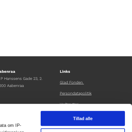
abenraa
Links
 P Hanssens Gade 23, 2.
Glad Fonden
200 Aabenraa
Persondatapolitik
Vedtægter
fdelingschef
elene Teichert
Årsrapport 2024
Tillad alle
45 29 37 32 41
ata om IP-
elene.t@gladfonden.dk
LOG IND