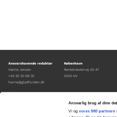
Ansvarshavende redaktør
København
Hanne Jensen
Rentemestervej 45-47
+45 30 20 68 35
2400 NV
hanne@gladfonden.dk
Chefredaktør
Receptionen
Nathalie Bitton
+45 38 12 01 00
Ansvarlig brug af dine da
+45 26 25 17 65
information@gladfonden.dk
Vi og
vores 980 partnere
nathalie@tv-glad.dk