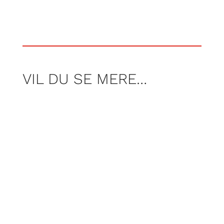
VIL DU SE MERE…
Per Rosenberg har været på
spøgelsesjagt med spøgelsesjægerne fra
gruppen Ghosthunting.dk. Mon de
møder den indemurede pige? Og tør Per
kalde på et spøgelse, som stadig siges
at hjemsøge middelalderborgen? Gør jer