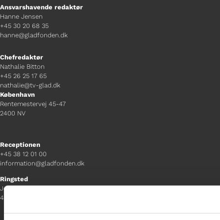
Ansvarshavende redaktør
Hanne Jensen
+45 30 20 68 35
hanne@gladfonden.dk
Chefredaktør
Nathalie Bitton
+45 26 25 17 65
nathalie@tv-glad.dk
København
Rentemestervej 45-47
2400 NV
Receptionen
+45 38 12 01 00
information@gladfonden.dk
Ringsted
Jernbanevej 8
4100 Ringsted