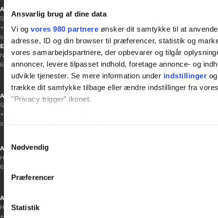
Afdelingschef
Ansvarlig brug af dine data
Sacha Lohmann Weiss
+45 40 27 91 11
Vi og
vores 980 partnere
ønsker dit samtykke til at anvend
sacha.lw@gladfonden.dk
adresse, ID og din browser til præferencer, statistik og marke
Esbjerg
vores samarbejdspartnere, der opbevarer og tilgår oplysninge
Norgesgade 1, 2. sal
annoncer, levere tilpasset indhold, foretage annonce- og in
6700 Esbjerg
udvikle tjenester. Se mere information under
indstillinger
og 
trække dit samtykke tilbage eller ændre indstillinger fra vore
Afdelingschef
"Privacy trigger" ikonet.
Sanne Hansen
+45 23 69 19 35
Dine valg anvendes på hele websitet.
sanne.h@gladfonden.dk
Samtykkevalg
Vi bruger cookies til at tilpasse vores indhold og annoncer, til 
Nødvendig
Aabenraa
at analysere vores trafik. Vi deler også oplysninger om din
H P Hanssens Gade 23, 2.
6200 Aabenraa
inden for sociale medier, annonceringspartnere og analysepa
Præferencer
data med andre oplysninger, du har givet dem, eller som de ha
Afdelingschef
Statistik
Helene Teichert
+45 29 37 32 41