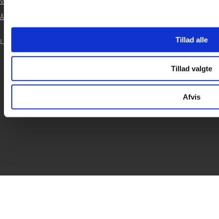
Vedtægter

Årsrapport 2024

Tillad alle
LOG IND
Tillad valgte
Afvis