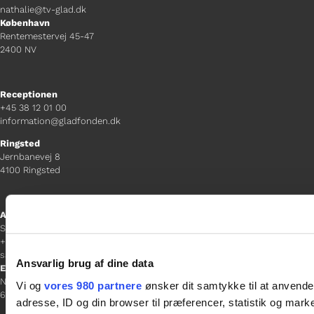
nathalie@tv-glad.dk
København
Rentemestervej 45-47
2400 NV
Receptionen
+45 38 12 01 00
information@gladfonden.dk
Ringsted
Jernbanevej 8
4100 Ringsted
Afdelingschef
Sacha Lohmann Weiss
+45 40 27 91 11
sacha.lw@gladfonden.dk
Ansvarlig brug af dine data
Esbjerg
Norgesgade 1, 2. sal
Vi og
vores 980 partnere
ønsker dit samtykke til at anvend
6700 Esbjerg
adresse, ID og din browser til præferencer, statistik og marke