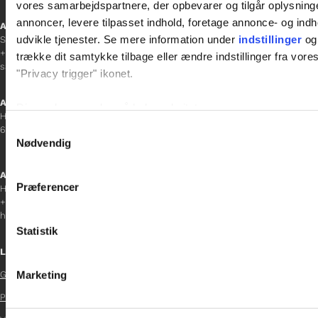
vores samarbejdspartnere, der opbevarer og tilgår oplysninge
annoncer, levere tilpasset indhold, foretage annonce- og in
Afdelingschef
udvikle tjenester. Se mere information under
indstillinger
og 
Sanne Hansen
+45 23 69 19 35
trække dit samtykke tilbage eller ændre indstillinger fra vore
sanne.h@gladfonden.dk
"Privacy trigger" ikonet.
Aabenraa
Dine valg anvendes på hele websitet.
H P Hanssens Gade 23, 2.
Samtykkevalg
6200 Aabenraa
Vi bruger cookies til at tilpasse vores indhold og annoncer, til 
Nødvendig
at analysere vores trafik. Vi deler også oplysninger om din
inden for sociale medier, annonceringspartnere og analysepa
Afdelingschef
Præferencer
Helene Teichert
data med andre oplysninger, du har givet dem, eller som de ha
+45 29 37 32 41
helene.t@gladfonden.dk
Statistik
Links
Marketing
Glad Fonden

Persondatapolitik
