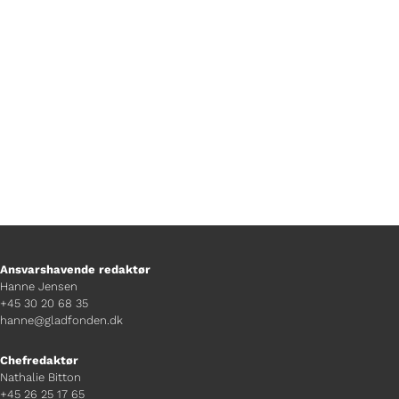
hjælper, hvis man er bange for
tordenvejr.
Ansvarshavende redaktør
Hanne Jensen
+45 30 20 68 35
hanne@gladfonden.dk
Chefredaktør
Nathalie Bitton
+45 26 25 17 65