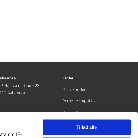
abenraa
Links
 P Hanssens Gade 23, 2.
Glad Fonden
200 Aabenraa
Persondatapolitik
Vedtægter
fdelingschef
elene Teichert
Årsrapport 2024
Tillad alle
45 29 37 32 41
ata om IP-
elene.t@gladfonden.dk