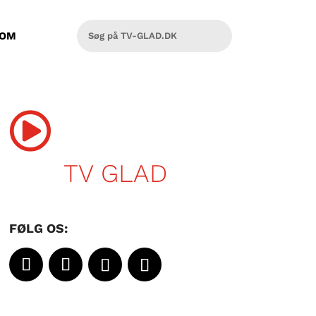
OM

TV GLAD
FØLG OS: