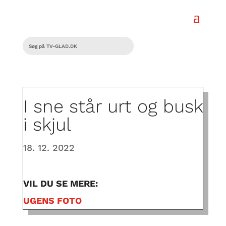
I sne står urt og busk
i skjul
18. 12. 2022
VIL DU SE MERE:
UGENS FOTO