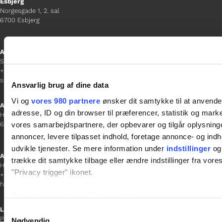
Esbjerg
Norgesgade 1, 2. sal
6700 Esbjerg
Afdelingschef
Sanne Hansen
+45 23 69 19 35
sanne.h@gladfonden.dk
Ansvarlig brug af dine data
Vi og
vores 980 partnere
ønsker dit samtykke til at anvend
Aabenraa
adresse, ID og din browser til præferencer, statistik og marke
H P Hanssens Gade 23, 2.
vores samarbejdspartnere, der opbevarer og tilgår oplysninge
6200 Aabenraa
annoncer, levere tilpasset indhold, foretage annonce- og in
udvikle tjenester. Se mere information under
indstillinger
og 
Afdelingschef
trække dit samtykke tilbage eller ændre indstillinger fra vore
Helene Teichert
"Privacy trigger" ikonet.
+45 29 37 32 41
helene.t@gladfonden.dk
Dine valg anvendes på hele websitet.
Links

Samtykkevalg
Persondatapolitik
Vi bruger cookies til at tilpasse vores indhold og annoncer, til 
Nødvendig