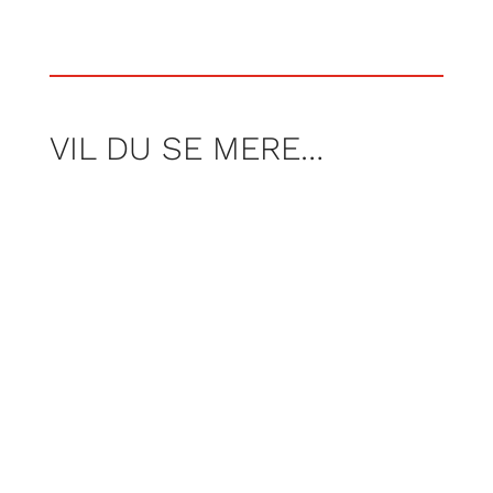
VIL DU SE MERE…
AF JONAS KOCH
Foto Freja Armstrong