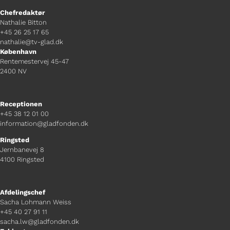
Chefredaktør
Nathalie Bitton
+45 26 25 17 65
nathalie@tv-glad.dk
København
Rentemestervej 45-47
2400 NV
Receptionen
+45 38 12 01 00
information@gladfonden.dk
Ringsted
Jernbanevej 8
4100 Ringsted
Afdelingschef
Sacha Lohmann Weiss
+45 40 27 91 11
sacha.lw@gladfonden.dk