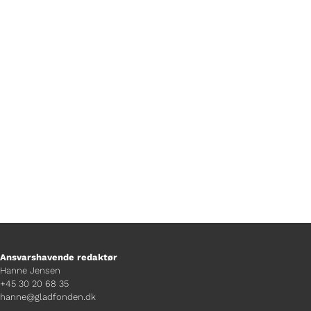
Foto Jonas Koch
Ansvarshavende redaktør
Hanne Jensen
+45 30 20 68 35
hanne@gladfonden.dk