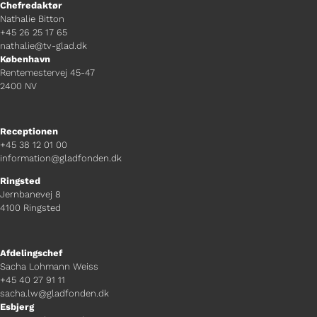
Chefredaktør
Nathalie Bitton
+45 26 25 17 65
nathalie@tv-glad.dk
København
Rentemestervej 45-47
2400 NV
Receptionen
+45 38 12 01 00
information@gladfonden.dk
Ringsted
Jernbanevej 8
4100 Ringsted
Afdelingschef
Sacha Lohmann Weiss
+45 40 27 91 11
sacha.lw@gladfonden.dk
Esbjerg