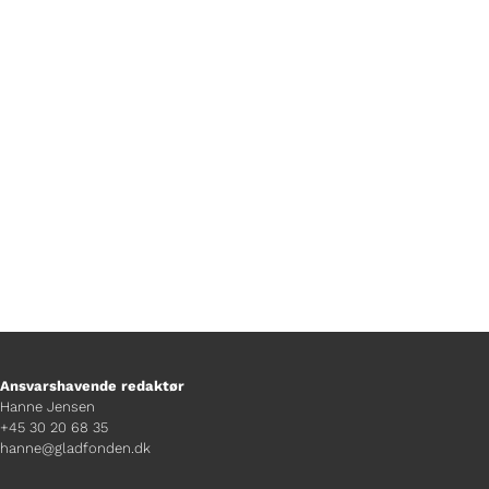
Af Mads Bille Walsøe
Ansvarshavende redaktør
Hanne Jensen
+45 30 20 68 35
hanne@gladfonden.dk