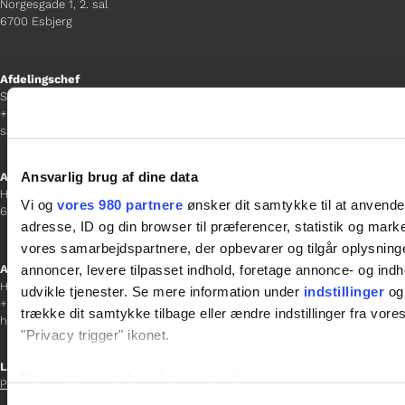
Norgesgade 1, 2. sal
6700 Esbjerg
Afdelingschef
Sanne Hansen
+45 23 69 19 35
sanne.h@gladfonden.dk
Ansvarlig brug af dine data
Aabenraa
H P Hanssens Gade 23, 2.
Vi og
vores 980 partnere
ønsker dit samtykke til at anvend
6200 Aabenraa
adresse, ID og din browser til præferencer, statistik og marke
vores samarbejdspartnere, der opbevarer og tilgår oplysninge
annoncer, levere tilpasset indhold, foretage annonce- og in
Afdelingschef
Helene Teichert
udvikle tjenester. Se mere information under
indstillinger
og 
+45 29 37 32 41
trække dit samtykke tilbage eller ændre indstillinger fra vore
helene.t@gladfonden.dk
"Privacy trigger" ikonet.
Links

Dine valg anvendes på hele websitet.
Persondatapolitik