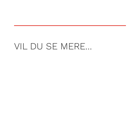
VIL DU SE MERE…
Af Nicolai Høyer Søjbjerg, Frederik Tei og
Rasmus Wraamann
Af martin Dahl