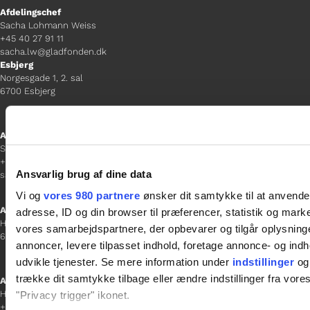
Afdelingschef
Sacha Lohmann Weiss
+45 40 27 91 11
sacha.lw@gladfonden.dk
Esbjerg
Norgesgade 1, 2. sal
6700 Esbjerg
Afdelingschef
Sanne Hansen
+45 23 69 19 35
Ansvarlig brug af dine data
sanne.h@gladfonden.dk
Vi og
vores 980 partnere
ønsker dit samtykke til at anvend
Aabenraa
adresse, ID og din browser til præferencer, statistik og marke
H P Hanssens Gade 23, 2.
vores samarbejdspartnere, der opbevarer og tilgår oplysninge
6200 Aabenraa
annoncer, levere tilpasset indhold, foretage annonce- og in
udvikle tjenester. Se mere information under
indstillinger
og 
trække dit samtykke tilbage eller ændre indstillinger fra vore
Afdelingschef
Helene Teichert
"Privacy trigger" ikonet.
+45 29 37 32 41