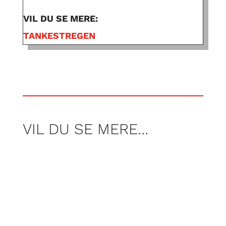
VIL DU SE MERE:
TANKESTREGEN
VIL DU SE MERE…
Af Nicolai Høyer Søjbjerg, Frederik Tei og
Rasmus Wraamann