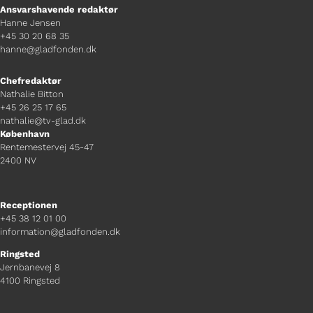
Ansvarshavende redaktør
Hanne Jensen
+45 30 20 68 35
hanne@gladfonden.dk
Chefredaktør
Nathalie Bitton
+45 26 25 17 65
nathalie@tv-glad.dk
København
Rentemestervej 45-47
2400 NV
Receptionen
+45 38 12 01 00
information@gladfonden.dk
Ringsted
Jernbanevej 8
4100 Ringsted