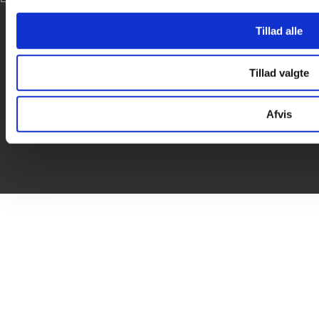

Tillad alle
Tillad valgte
Afvis