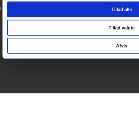

LOG IND
Tillad alle

Tillad valgte
Afvis