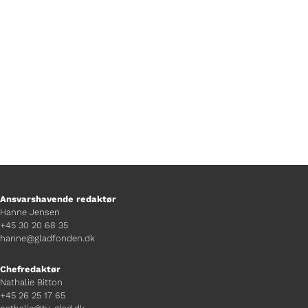
hjælper, hvis man er bange for
tordenvejr.
Ansvarshavende redaktør
Hanne Jensen
+45 30 20 68 35
hanne@gladfonden.dk
Chefredaktør
Nathalie Bitton
+45 26 25 17 65