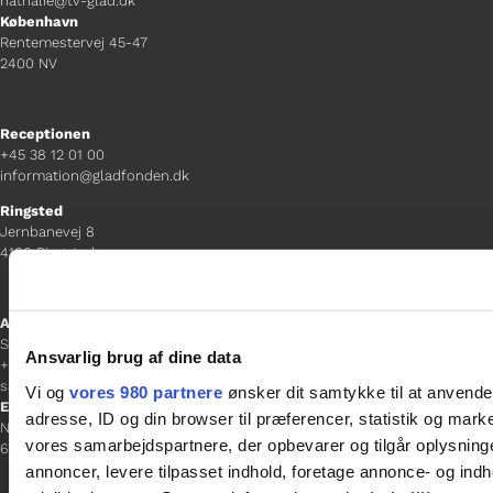
nathalie@tv-glad.dk
København
Rentemestervej 45-47
2400 NV
Receptionen
+45 38 12 01 00
information@gladfonden.dk
Ringsted
Jernbanevej 8
4100 Ringsted
Afdelingschef
Sacha Lohmann Weiss
Ansvarlig brug af dine data
+45 40 27 91 11
sacha.lw@gladfonden.dk
Vi og
vores 980 partnere
ønsker dit samtykke til at anvend
Esbjerg
adresse, ID og din browser til præferencer, statistik og marke
Norgesgade 1, 2. sal
vores samarbejdspartnere, der opbevarer og tilgår oplysninge
6700 Esbjerg
annoncer, levere tilpasset indhold, foretage annonce- og in