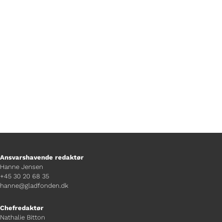
kalde på et spøgelse, som stadig siges
at hjemsøge middelalderborgen? Gør jer
klar til kuldegysninger.
Ansvarshavende redaktør
Hanne Jensen
+45 30 20 68 35
hanne@gladfonden.dk
Chefredaktør
Nathalie Bitton