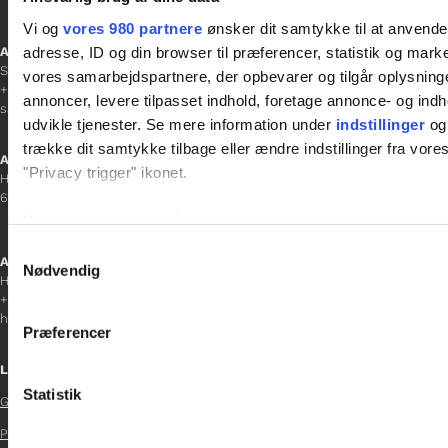
Vi og
vores 980 partnere
ønsker dit samtykke til at anvend
adresse, ID og din browser til præferencer, statistik og marke
Afdelingschef
Sanne Hansen
vores samarbejdspartnere, der opbevarer og tilgår oplysninge
+45 23 69 19 35
annoncer, levere tilpasset indhold, foretage annonce- og in
sanne.h@gladfonden.dk
udvikle tjenester. Se mere information under
indstillinger
og 
trække dit samtykke tilbage eller ændre indstillinger fra vore
Aabenraa
"Privacy trigger" ikonet.
H P Hanssens Gade 23, 2.
6200 Aabenraa
Dine valg anvendes på hele websitet.
Samtykkevalg
Afdelingschef
Vi bruger cookies til at tilpasse vores indhold og annoncer, til 
Nødvendig
Helene Teichert
at analysere vores trafik. Vi deler også oplysninger om din
+45 29 37 32 41
inden for sociale medier, annonceringspartnere og analysepa
helene.t@gladfonden.dk
Præferencer
data med andre oplysninger, du har givet dem, eller som de ha
Links
Statistik
Glad Fonden

Persondatapolitik