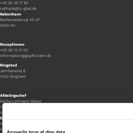
+45 26 25 17 65
nathalie@tv-glad.dk
København
Rentemestervej 45-47
2400 NV
Receptionen
+45 38 12 01 00
information@gladfonden.dk
Ringsted
Jernbanevej 8
4100 Ringsted
Afdelingschef
Sacha Lohmann Weiss
+45 40 27 91 11
sacha.lw@gladfonden.dk
Esbjerg
Norgesgade 1, 2. sal
6700 Esbjerg
Ansvarlig brug af dine data