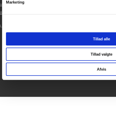

Marketing
Vedtægter

Årsrapport 2024

LOG IND
Tillad alle
Tillad valgte
Afvis