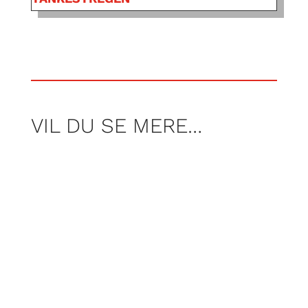
VIL DU SE MERE…
Af Nicolai Høyer Søjbjerg, Frederik Tei og
Rasmus Wraamann
Af martin Dahl