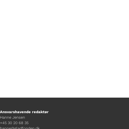
Af Mads Bille Walsøe
Ansvarshavende redaktør
Hanne Jensen
+45 30 20 68 35
hanne@gladfonden.dk