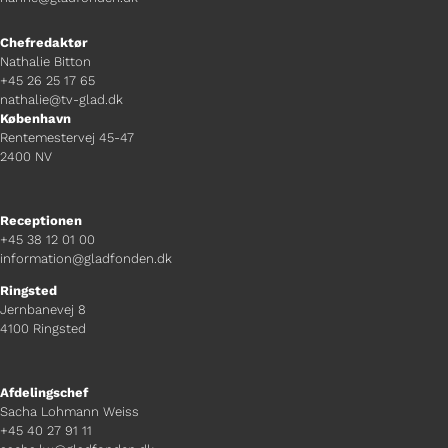
Chefredaktør
Nathalie Bitton
+45 26 25 17 65
nathalie@tv-glad.dk
København
Rentemestervej 45-47
2400 NV
Receptionen
+45 38 12 01 00
information@gladfonden.dk
Ringsted
Jernbanevej 8
4100 Ringsted
Afdelingschef
Sacha Lohmann Weiss
+45 40 27 91 11