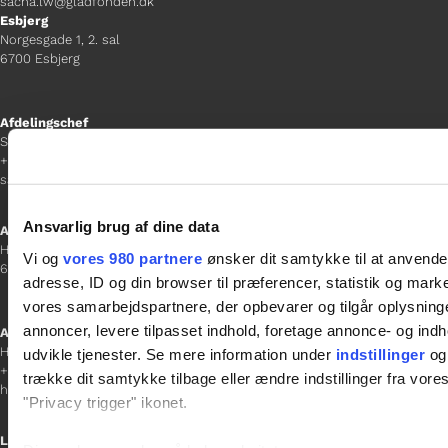
sacha.lw@gladfonden.dk
Esbjerg
Norgesgade 1, 2. sal
6700 Esbjerg
Afdelingschef
Sanne Hansen
+45 23 69 19 35
sanne.h@gladfonden.dk
Ansvarlig brug af dine data
Aabenraa
H P Hanssens Gade 23, 2.
Vi og
vores 980 partnere
ønsker dit samtykke til at anvend
6200 Aabenraa
adresse, ID og din browser til præferencer, statistik og marke
vores samarbejdspartnere, der opbevarer og tilgår oplysninge
annoncer, levere tilpasset indhold, foretage annonce- og in
Afdelingschef
Helene Teichert
udvikle tjenester. Se mere information under
indstillinger
og 
+45 29 37 32 41
trække dit samtykke tilbage eller ændre indstillinger fra vore
helene.t@gladfonden.dk
"Privacy trigger" ikonet.
Links