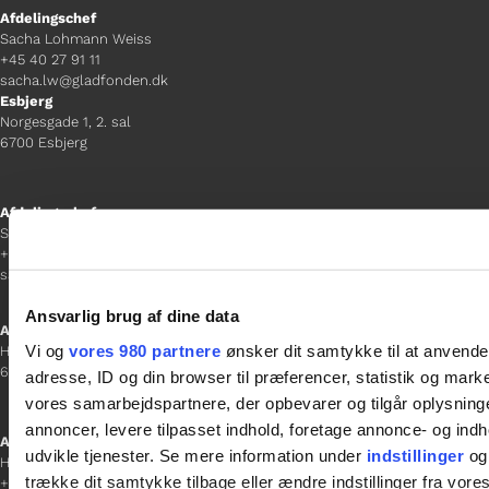
Afdelingschef
Sacha Lohmann Weiss
+45 40 27 91 11
sacha.lw@gladfonden.dk
Esbjerg
Norgesgade 1, 2. sal
6700 Esbjerg
Afdelingschef
Sanne Hansen
+45 23 69 19 35
sanne.h@gladfonden.dk
Ansvarlig brug af dine data
Aabenraa
Vi og
vores 980 partnere
ønsker dit samtykke til at anvend
H P Hanssens Gade 23, 2.
6200 Aabenraa
adresse, ID og din browser til præferencer, statistik og marke
vores samarbejdspartnere, der opbevarer og tilgår oplysninge
annoncer, levere tilpasset indhold, foretage annonce- og in
Afdelingschef
udvikle tjenester. Se mere information under
indstillinger
og 
Helene Teichert
trække dit samtykke tilbage eller ændre indstillinger fra vore
+45 29 37 32 41