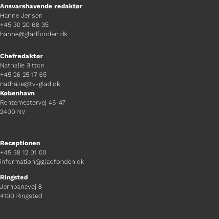
Ansvarshavende redaktør
Hanne Jensen
+45 30 20 68 35
hanne@gladfonden.dk
Chefredaktør
Nathalie Bitton
+45 26 25 17 65
nathalie@tv-glad.dk
København
Rentemestervej 45-47
2400 NV
Receptionen
+45 38 12 01 00
information@gladfonden.dk
Ringsted
Jernbanevej 8
4100 Ringsted