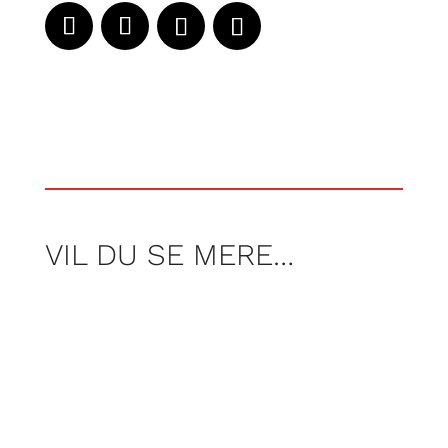
VIL DU SE MERE…
Af Nicolai Høyer Søjbjerg, Frederik Tei og
Rasmus Wraamann