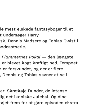
e mest elskede fantasybøger til et
et undersøger Harry
isk, Dennis Madsere og Tobias Qwist i
podcastserie.
i
Flammernes Pokal
— den længste
n er blevet kogt kraftigt ned. Tempoet
n er forsvundet, og der er flere
 Dennis og Tobias savner at se i
ter: Skrækøje Dunder, de intense
ig det ikoniske Julebal. Og dine
tøjet frem for at gøre episoden ekstra