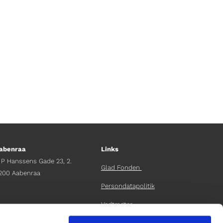
k om lige præcis det, mens der
abenraa
Links
 P Hanssens Gade 23, 2.
Glad Fonden
200 Aabenraa
Persondatapolitik
Vedtægter
fdelingschef
elene Teichert
Årsrapport 2024