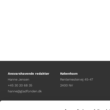
sig en karriere inden for. Lars Hau
lyttes til lydklip fra de forskelligfe 
Ansvarshavende redaktør
København
Hanne Jensen
Rentemestervej 45-47
+45 30 20 68 35
2400 NV
hanne@gladfonden.dk
Chefredaktør
Receptionen
Nathalie Bitton
+45 38 12 01 00