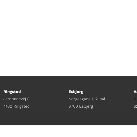
berg har fået besøg af Joachim Fjelstrup til en sna
roller.
Ringsted
Esbjerg
A
Jernbanevej 8
Norgesgade 1, 2. sal
H
4100 Ringsted
6700 Esbjerg
6
Afdelingschef
Afdelingschef
A
Sacha Lohmann Weiss
Sanne Hansen
H