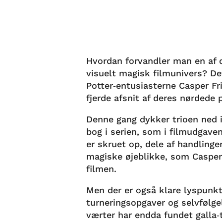
Hvordan forvandler man en af d
visuelt magisk filmunivers? D
Potter‑entusiasterne Casper Fr
fjerde afsnit af deres nørdede 
Denne gang dykker trioen ned 
bog i serien, som i filmudgave
er skruet op, dele af handlinge
magiske øjeblikke, som Casper,
filmen.
Men der er også klare lyspunk
turneringsopgaver og selvfølgel
værter har endda fundet galla‑