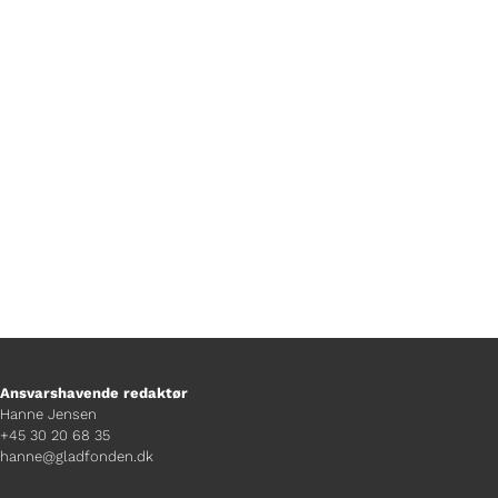
Af Mads Bille Walsøe
Ansvarshavende redaktør
Hanne Jensen
+45 30 20 68 35
hanne@gladfonden.dk