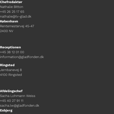
Chefredaktør
Nathalie Bitton
+45 26 25 17 65
nathalie@tv-glad.dk
København
Rentemestervej 45-47
2400 NV
Receptionen
+45 38 12 01 00
information@gladfonden.dk
Ringsted
Jernbanevej 8
4100 Ringsted
Afdelingschef
Sacha Lohmann Weiss
+45 40 27 91 11
sacha.lw@gladfonden.dk
Esbjerg