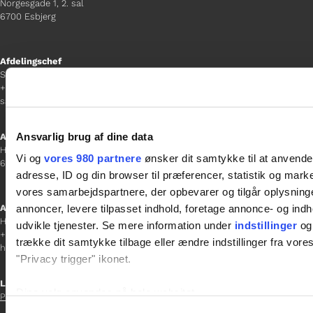
Norgesgade 1, 2. sal
6700 Esbjerg
Afdelingschef
Sanne Hansen
+45 23 69 19 35
sanne.h@gladfonden.dk
Ansvarlig brug af dine data
Aabenraa
H P Hanssens Gade 23, 2.
Vi og
vores 980 partnere
ønsker dit samtykke til at anvend
6200 Aabenraa
adresse, ID og din browser til præferencer, statistik og marke
vores samarbejdspartnere, der opbevarer og tilgår oplysninge
annoncer, levere tilpasset indhold, foretage annonce- og in
Afdelingschef
Helene Teichert
udvikle tjenester. Se mere information under
indstillinger
og 
+45 29 37 32 41
trække dit samtykke tilbage eller ændre indstillinger fra vore
helene.t@gladfonden.dk
"Privacy trigger" ikonet.
Links

Dine valg anvendes på hele websitet.
Persondatapolitik