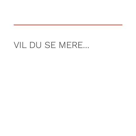
VIL DU SE MERE…
Af Nicolai Høyer Søjbjerg, Frederik Tei og
Rasmus Wraamann
Af martin Dahl