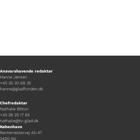
Ansvarshavende redaktør
Hanne Jensen
+45 30 20 68 35
hanne@gladfonden.dk
Chefredaktør
Nathalie Bitton
+45 26 25 17 65
nathalie@tv-glad.dk
København
Rentemestervej 45-47
2400 NV