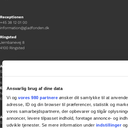
Receptionen
+45 38 12 01 00
information@gladfonden.dk
Ringsted
Jernbanevej 8
4100 Ringsted
Afdelingschef
Sacha Lohmann Weiss
+45 40 27 91 11
sacha.lw@gladfonden.dk
Esbjerg
Ansvarlig brug af dine data
Norgesgade 1, 2. sal
Vi og
vores 980 partnere
ønsker dit samtykke til at anvend
6700 Esbjerg
adresse, ID og din browser til præferencer, statistik og marke
vores samarbejdspartnere, der opbevarer og tilgår oplysninge
Afdelingschef
annoncer, levere tilpasset indhold, foretage annonce- og in
Sanne Hansen
udvikle tjenester. Se mere information under
indstillinger
og 
+45 23 69 19 35