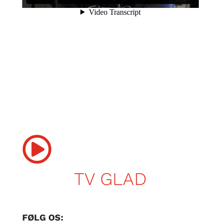

TV GLAD
FØLG OS: