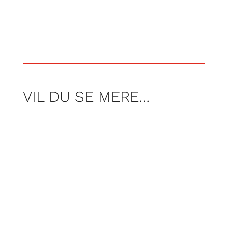
VIL DU SE MERE…
Denne gang svinger Elisa piskeriset og
laver lækker italiensk æggekage.