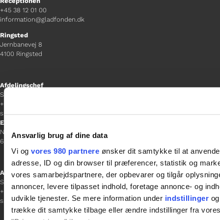
Receptionen
+45 38 12 01 00
information@gladfonden.dk
Ringsted
Jernbanevej 8
4100 Ringsted
Afdelingschef
Sacha Lohmann Weiss
+45 40 27 91 11
sacha.lw@gladfonden.dk
Esbjerg
Norgesgade 1, 2. sal
Ansvarlig brug af dine data
6700 Esbjerg
Vi og
vores 980 partnere
ønsker dit samtykke til at anvend
adresse, ID og din browser til præferencer, statistik og marke
Afdelingschef
vores samarbejdspartnere, der opbevarer og tilgår oplysninge
Sanne Hansen
annoncer, levere tilpasset indhold, foretage annonce- og in
+45 23 69 19 35
udvikle tjenester. Se mere information under
indstillinger
og 
sanne.h@gladfonden.dk
trække dit samtykke tilbage eller ændre indstillinger fra vore