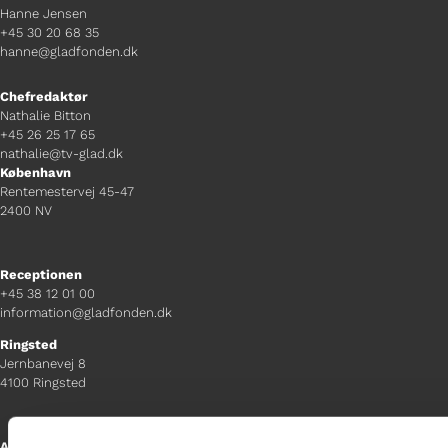
Hanne Jensen
+45 30 20 68 35
hanne@gladfonden.dk
Chefredaktør
Nathalie Bitton
+45 26 25 17 65
nathalie@tv-glad.dk
København
Rentemestervej 45-47
2400 NV
Receptionen
+45 38 12 01 00
information@gladfonden.dk
Ringsted
Jernbanevej 8
4100 Ringsted
Afdelingschef