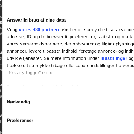
Sacha Lohmann Weiss
+45 40 27 91 11
sacha.lw@gladfonden.dk
Ansvarlig brug af dine data
Esbjerg
Norgesgade 1, 2. sal
Vi og
vores 980 partnere
ønsker dit samtykke til at anvend
6700 Esbjerg
adresse, ID og din browser til præferencer, statistik og marke
vores samarbejdspartnere, der opbevarer og tilgår oplysninge
annoncer, levere tilpasset indhold, foretage annonce- og in
Afdelingschef
udvikle tjenester. Se mere information under
indstillinger
og 
Sanne Hansen
+45 23 69 19 35
trække dit samtykke tilbage eller ændre indstillinger fra vore
sanne.h@gladfonden.dk
"Privacy trigger" ikonet.
Aabenraa
Dine valg anvendes på hele websitet.
H P Hanssens Gade 23, 2.
Samtykkevalg
6200 Aabenraa
Vi bruger cookies til at tilpasse vores indhold og annoncer, til 
Nødvendig
at analysere vores trafik. Vi deler også oplysninger om din
inden for sociale medier, annonceringspartnere og analysepa
Afdelingschef
Præferencer
Helene Teichert
data med andre oplysninger, du har givet dem, eller som de ha
+45 29 37 32 41
helene.t@gladfonden.dk