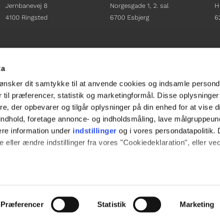
Jernbanevej 8
Norgesgade 1, 2. sal
H
4100 Ringsted
6700 Esbjerg
6
Afdelingschef
Afdelingschef
A
Sacha Lohmann Weiss
Sanne Hansen
H
ta
+45 40 27 91 11
+45 23 69 19 35
+
ønsker dit samtykke til at anvende cookies og indsamle persond
sacha.lw@gladfonden.dk
sanne.h@gladfonden.dk
h
 til præferencer, statistik og marketingformål. Disse oplysninger
e, der opbevarer og tilgår oplysninger på din enhed for at vise d




t indhold, foretage annonce- og indholdsmåling, lave målgruppeu
ere information under
indstillinger
og i vores persondatapolitik. 
 eller ændre indstillinger fra vores "Cookiedeklaration", eller ve
e websitet.
passe vores indhold og annoncer, til at vise dig funktioner til soci
Præferencer
Statistik
Marketing
fik. Vi deler også oplysninger om din brug af vores hjemmeside m