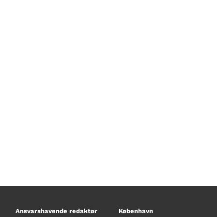
Mangler du tips til sommerlæsning?
Yoshi hjælper med at fylde dem ud
Ansvarshavende redaktør
København