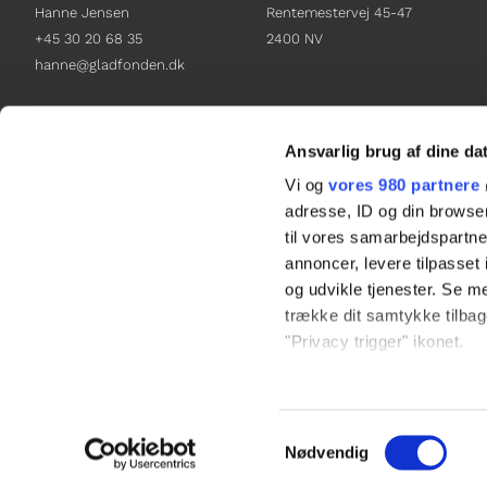
Hanne Jensen
Rentemestervej 45-47
+45 30 20 68 35
2400 NV
hanne@gladfonden.dk
Chefredaktør
Receptionen
Nathalie Bitton
+45 38 12 01 00
Ansvarlig brug af dine da
+45 26 25 17 65
information@gladfonden.dk
Vi og
vores 980 partnere
nathalie@tv-glad.dk
adresse, ID og din browser
til vores samarbejdspartner
annoncer, levere tilpasse
og udvikle tjenester. Se m
trække dit samtykke tilbage
"Privacy trigger" ikonet.
Dine valg anvendes på hel
Samtykkevalg
Vi bruger cookies til at til
Nødvendig
til at analysere vores tra