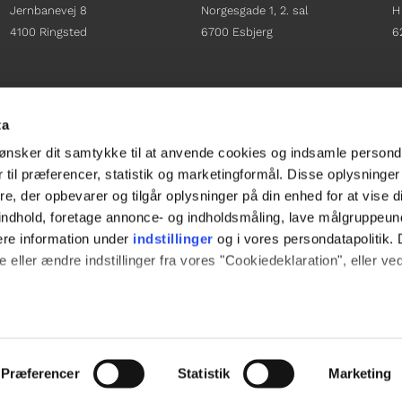
Jernbanevej 8
Norgesgade 1, 2. sal
H
4100 Ringsted
6700 Esbjerg
6
Afdelingschef
Afdelingschef
A
Sacha Lohmann Weiss
Sanne Hansen
H
ta
+45 40 27 91 11
+45 23 69 19 35
+
ønsker dit samtykke til at anvende cookies og indsamle persond
sacha.lw@gladfonden.dk
sanne.h@gladfonden.dk
h
 til præferencer, statistik og marketingformål. Disse oplysninger
e, der opbevarer og tilgår oplysninger på din enhed for at vise d




t indhold, foretage annonce- og indholdsmåling, lave målgruppeu
ere information under
indstillinger
og i vores persondatapolitik. 
 eller ændre indstillinger fra vores "Cookiedeklaration", eller ve
e websitet.
passe vores indhold og annoncer, til at vise dig funktioner til soci
Præferencer
Statistik
Marketing
fik. Vi deler også oplysninger om din brug af vores hjemmeside m