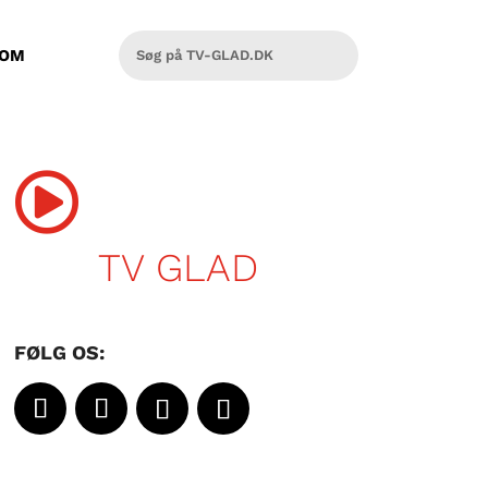
OM

TV GLAD
FØLG OS: