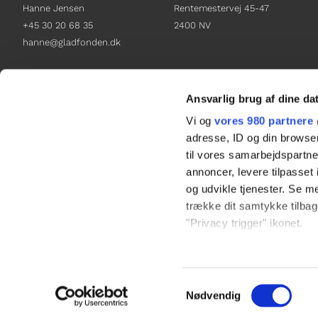
Hanne Jensen
Rentemestervej 45-47
+45 30 20 68 35
2400 NV
hanne@gladfonden.dk
Chefredaktør
Receptionen
Nathalie Bitton
+45 38 12 01 00
Ansvarlig brug af dine da
+45 26 25 17 65
information@gladfonden.dk
Vi og
vores 980 partnere
nathalie@tv-glad.dk
adresse, ID og din browser
til vores samarbejdspartner
annoncer, levere tilpasse
og udvikle tjenester. Se m
trække dit samtykke tilbage
"Privacy trigger" ikonet.
Dine valg anvendes på hel
Samtykkevalg
Vi bruger cookies til at til
Nødvendig
til at analysere vores tra