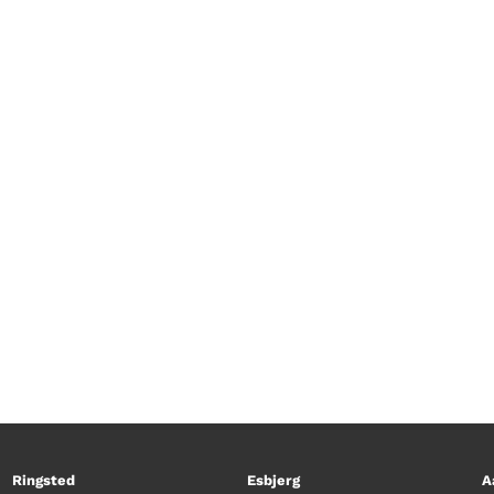
 tager vores køretøjsentusiast, Kim Moslund, til O
det en havnerundfart, som måske kommer lidt for 
m reparerer den, hvis hjulet falder af? Kim er helt
Ringsted
Esbjerg
A