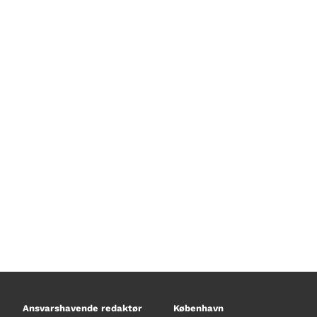
I dette afsnit af “Kims køretøjer”
med veteranbus. Han får blandt an
aircondition i en veteranbus, og hve
hvis man er bange for tordenvejr.
Ansvarshavende redaktør
København