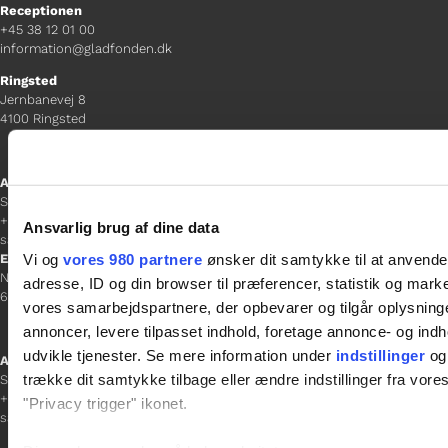
Receptionen
+45 38 12 01 00
information@gladfonden.dk
Ringsted
Jernbanevej 8
4100 Ringsted
Afdelingschef
Sacha Lohmann Weiss
+45 40 27 91 11
Ansvarlig brug af dine data
sacha.lw@gladfonden.dk
Vi og
vores 980 partnere
ønsker dit samtykke til at anvend
Esbjerg
Norgesgade 1, 2. sal
adresse, ID og din browser til præferencer, statistik og marke
6700 Esbjerg
vores samarbejdspartnere, der opbevarer og tilgår oplysninge
annoncer, levere tilpasset indhold, foretage annonce- og in
udvikle tjenester. Se mere information under
indstillinger
og 
Afdelingschef
trække dit samtykke tilbage eller ændre indstillinger fra vore
Sanne Hansen
+45 23 69 19 35
"Privacy trigger" ikonet.
sanne.h@gladfonden.dk