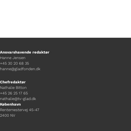
Ansvarshavende redaktør
Hanne Jensen
+45 30 20 68 35
hanne@gladfonden.dk
Chefredaktør
Nathalie Bitton
+45 26 25 17 65
nathalie@tv-glad.dk
København
Rentemestervej 45-47
2400 NV