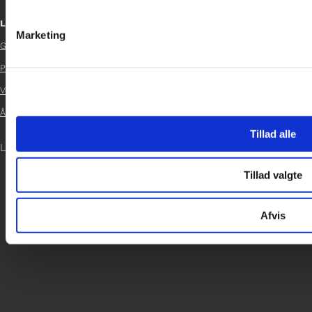
Links
Marketing
Glad Fonden

Persondatapolitik

Vedtægter

Årsrapport 2024

Tillad alle
LOG IND
Tillad valgte
Afvis