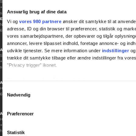
Sacha Lohmann Weiss
+45 40 27 91 11
Ansvarlig brug af dine data
sacha.lw@gladfonden.dk
Esbjerg
Vi og
vores 980 partnere
ønsker dit samtykke til at anvend
Norgesgade 1, 2. sal
adresse, ID og din browser til præferencer, statistik og marke
6700 Esbjerg
vores samarbejdspartnere, der opbevarer og tilgår oplysninge
annoncer, levere tilpasset indhold, foretage annonce- og in
Afdelingschef
udvikle tjenester. Se mere information under
indstillinger
og 
Sanne Hansen
trække dit samtykke tilbage eller ændre indstillinger fra vore
+45 23 69 19 35
"Privacy trigger" ikonet.
sanne.h@gladfonden.dk
Dine valg anvendes på hele websitet.
Aabenraa
H P Hanssens Gade 23, 2.
Samtykkevalg
Vi bruger cookies til at tilpasse vores indhold og annoncer, til 
6200 Aabenraa
Nødvendig
at analysere vores trafik. Vi deler også oplysninger om din
inden for sociale medier, annonceringspartnere og analysepa
Præferencer
Afdelingschef
data med andre oplysninger, du har givet dem, eller som de ha
Helene Teichert
+45 29 37 32 41
helene.t@gladfonden.dk
Statistik