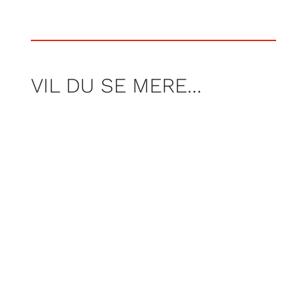
VIL DU SE MERE…
Per Rosenberg har været på
spøgelsesjagt med spøgelsesjægerne fra
gruppen Ghosthunting.dk. Mon de
møder den indemurede pige? Og tør Per
kalde på et spøgelse, som stadig siges
at hjemsøge middelalderborgen? Gør jer
klar til kuldegysninger.