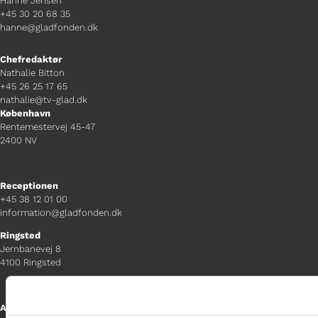
Hanne Jensen
+45 30 20 68 35
hanne@gladfonden.dk
Chefredaktør
Nathalie Bitton
+45 26 25 17 65
nathalie@tv-glad.dk
København
Rentemestervej 45-47
2400 NV
Receptionen
+45 38 12 01 00
information@gladfonden.dk
Ringsted
Jernbanevej 8
4100 Ringsted
Afdelingschef