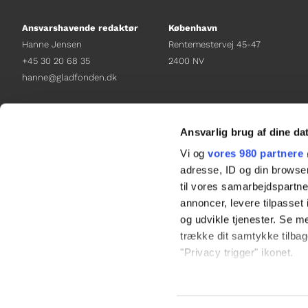
Ansvarshavende redaktør
København
Hanne Jensen
Rentemestervej 45-47
+45 30 20 68 35
2400 NV
hanne@gladfonden.dk
Chefredaktør
Receptionen
Nathalie Bitton
+45 38 12 01 00
Ansvarlig brug af dine da
+45 26 25 17 65
information@gladfonden.dk
Vi og
vores 980 partnere
nathalie@tv-glad.dk
adresse, ID og din browser
til vores samarbejdspartner
annoncer, levere tilpasse
og udvikle tjenester. Se m
trække dit samtykke tilbage
"Privacy trigger" ikonet.
Dine valg anvendes på hel