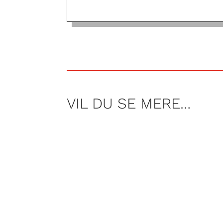
VIL DU SE MERE…
Af Nicolai Høyer Søjbjerg, Frederi