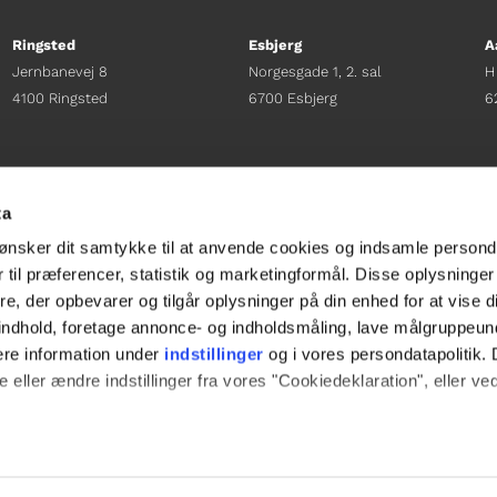
Ringsted
Esbjerg
A
Jernbanevej 8
Norgesgade 1, 2. sal
H
4100 Ringsted
6700 Esbjerg
6
Afdelingschef
Afdelingschef
A
Sacha Lohmann Weiss
Sanne Hansen
H
ta
+45 40 27 91 11
+45 23 69 19 35
+
ønsker dit samtykke til at anvende cookies og indsamle persond
sacha.lw@gladfonden.dk
sanne.h@gladfonden.dk
h
 til præferencer, statistik og marketingformål. Disse oplysninger
e, der opbevarer og tilgår oplysninger på din enhed for at vise d




t indhold, foretage annonce- og indholdsmåling, lave målgruppeu
ere information under
indstillinger
og i vores persondatapolitik. 
 eller ændre indstillinger fra vores "Cookiedeklaration", eller ve
e websitet.