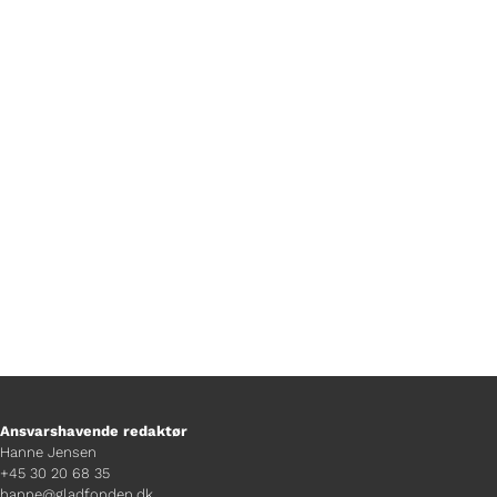
Af Mads Bille Walsøe
Ansvarshavende redaktør
Hanne Jensen
+45 30 20 68 35
hanne@gladfonden.dk