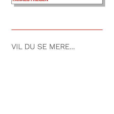
VIL DU SE MERE…
Af Nicolai Høyer Søjbjerg, Frederik Tei og
Rasmus Wraamann
Af martin Dahl