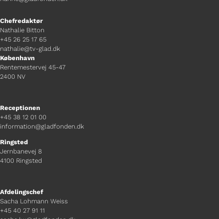
Chefredaktør
Nathalie Bitton
+45 26 25 17 65
nathalie@tv-glad.dk
København
Rentemestervej 45-47
2400 NV
Receptionen
+45 38 12 01 00
information@gladfonden.dk
Ringsted
Jernbanevej 8
4100 Ringsted
Afdelingschef
Sacha Lohmann Weiss
+45 40 27 91 11