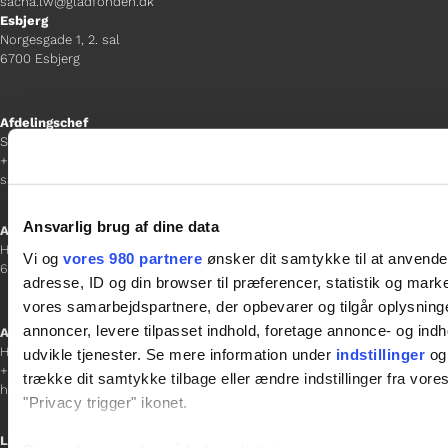
sacha.lw@gladfonden.dk
Esbjerg
Norgesgade 1, 2. sal
6700 Esbjerg
Afdelingschef
Sanne Hansen
+45 23 69 19 35
sanne.h@gladfonden.dk
Ansvarlig brug af dine data
Aabenraa
H P Hanssens Gade 23, 2.
Vi og
vores 980 partnere
ønsker dit samtykke til at anvend
6200 Aabenraa
adresse, ID og din browser til præferencer, statistik og marke
vores samarbejdspartnere, der opbevarer og tilgår oplysninge
annoncer, levere tilpasset indhold, foretage annonce- og in
Afdelingschef
Helene Teichert
udvikle tjenester. Se mere information under
indstillinger
og 
+45 29 37 32 41
trække dit samtykke tilbage eller ændre indstillinger fra vore
helene.t@gladfonden.dk
"Privacy trigger" ikonet.
Links