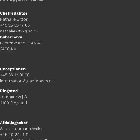
Chefredaktør
Nathalie Bitton
+45 26 25 17 65
nathalie@tv-glad.dk
København
Rentemestervej 45-47
2400 NV
Receptionen
+45 38 12 01 00
information@gladfonden.dk
Ringsted
Jernbanevej 8
4100 Ringsted
Afdelingschef
Sacha Lohmann Weiss
+45 40 27 91 11