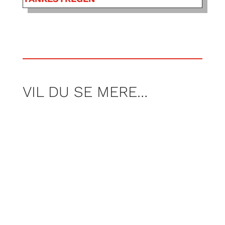
VIL DU SE MERE…
Af Nicolai Høyer Søjbjerg, Frederik Tei og
Rasmus Wraamann
Af martin Dahl