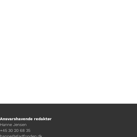
Af Mads Bille Walsøe
Ansvarshavende redaktør
Hanne Jensen
+45 30 20 68 35
hanne@gladfonden.dk