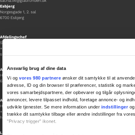
sacha.lw@gladfonden.dk
Esbjerg
Norgesgade 1, 2. sal
6700 Esbjerg
Afdelingschef
Sanne Hansen
+45 23 69 19 35
sanne.h@gladfonden.dk
Ansvarlig brug af dine data
Aabenraa
H P Hanssens Gade 23, 2.
Vi og
vores 980 partnere
ønsker dit samtykke til at anvend
6200 Aabenraa
adresse, ID og din browser til præferencer, statistik og marke
vores samarbejdspartnere, der opbevarer og tilgår oplysninge
annoncer, levere tilpasset indhold, foretage annonce- og in
Afdelingschef
Helene Teichert
udvikle tjenester. Se mere information under
indstillinger
og 
+45 29 37 32 41
trække dit samtykke tilbage eller ændre indstillinger fra vore
helene.t@gladfonden.dk
"Privacy trigger" ikonet.
Links