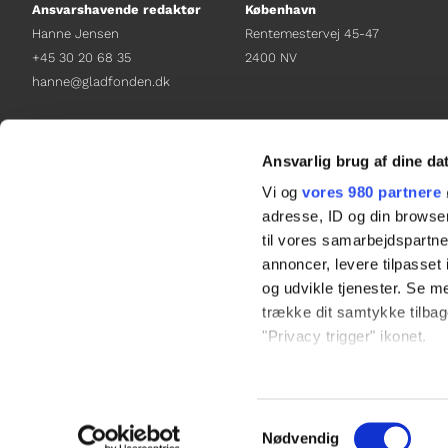
Ansvarshavende redaktør
København
Hanne Jensen
Rentemestervej 45-47
+45 30 20 68 35
2400 NV
hanne@gladfonden.dk
Chefredaktør
Receptionen
Nathalie Bitton
+45 38 12 01 00
Ansvarlig brug af dine da
+45 26 25 17 65
information@gladfonden.dk
Vi og
vores 980 partnere
nathalie@tv-glad.dk
adresse, ID og din browser
til vores samarbejdspartner
annoncer, levere tilpasse
og udvikle tjenester. Se m
trække dit samtykke tilbage
"Privacy trigger" ikonet.
Dine valg anvendes på hel
Samtykkevalg
Vi bruger cookies til at til
Nødvendig