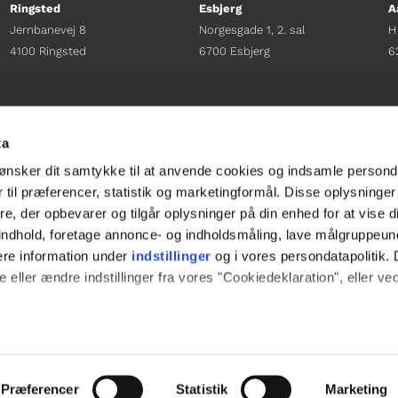
Ringsted
Esbjerg
A
Jernbanevej 8
Norgesgade 1, 2. sal
H
4100 Ringsted
6700 Esbjerg
6
Afdelingschef
Afdelingschef
A
Sacha Lohmann Weiss
Sanne Hansen
H
ta
+45 40 27 91 11
+45 23 69 19 35
+
ønsker dit samtykke til at anvende cookies og indsamle persond
sacha.lw@gladfonden.dk
sanne.h@gladfonden.dk
h
 til præferencer, statistik og marketingformål. Disse oplysninger
e, der opbevarer og tilgår oplysninger på din enhed for at vise d




t indhold, foretage annonce- og indholdsmåling, lave målgruppeu
ere information under
indstillinger
og i vores persondatapolitik. 
 eller ændre indstillinger fra vores "Cookiedeklaration", eller ve
e websitet.
passe vores indhold og annoncer, til at vise dig funktioner til soci
Præferencer
Statistik
Marketing