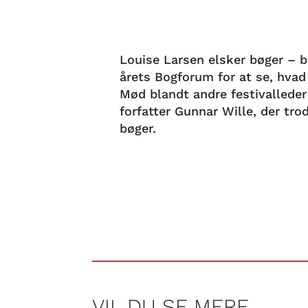
Louise Larsen elsker bøger – bå
årets Bogforum for at se, hvad 
Mød blandt andre festivallede
forfatter Gunnar Wille, der tro
bøger.
VIL DU SE MERE…