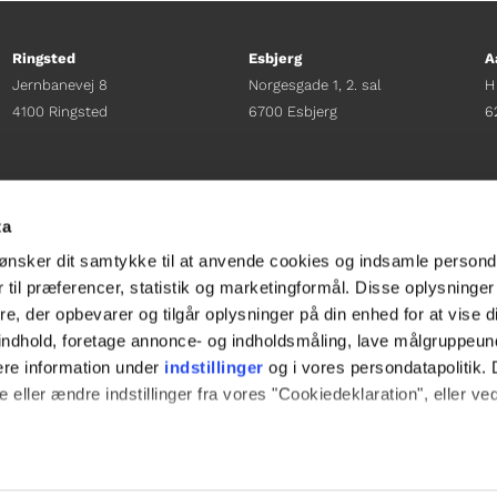
Ringsted
Esbjerg
A
Jernbanevej 8
Norgesgade 1, 2. sal
H
4100 Ringsted
6700 Esbjerg
6
Afdelingschef
Afdelingschef
A
Sacha Lohmann Weiss
Sanne Hansen
H
ta
+45 40 27 91 11
+45 23 69 19 35
+
ønsker dit samtykke til at anvende cookies og indsamle persond
sacha.lw@gladfonden.dk
sanne.h@gladfonden.dk
h
 til præferencer, statistik og marketingformål. Disse oplysninger
e, der opbevarer og tilgår oplysninger på din enhed for at vise d




t indhold, foretage annonce- og indholdsmåling, lave målgruppeu
ere information under
indstillinger
og i vores persondatapolitik. 
 eller ændre indstillinger fra vores "Cookiedeklaration", eller ve
e websitet.