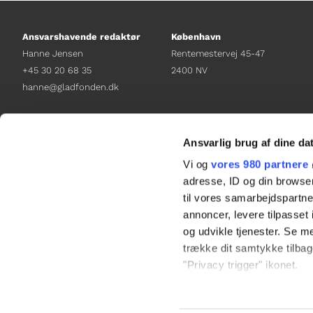
Ansvarshavende redaktør
København
Hanne Jensen
Rentemestervej 45-47
+45 30 20 68 35
2400 NV
hanne@gladfonden.dk
Chefredaktør
Receptionen
Nathalie Bitton
+45 38 12 01 00
Ansvarlig brug af dine da
+45 26 25 17 65
information@gladfonden.dk
Vi og
vores 980 partnere
nathalie@tv-glad.dk
adresse, ID og din browser
til vores samarbejdspartner
annoncer, levere tilpasse
og udvikle tjenester. Se m
trække dit samtykke tilbage
"Privacy trigger" ikonet.
Dine valg anvendes på hel