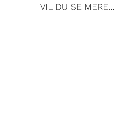
VIL DU SE MERE…
Hvorfor er USA det land i verden hv
Lars Hauberg har besøg af historik
NRA.
Vi skal tilbage til en af de ældste 
Skjoldungeslægten, en kongerække,