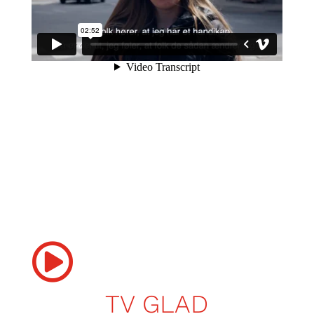

TV GLAD