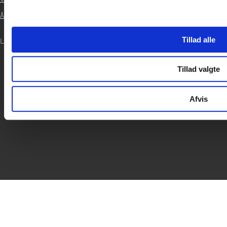

Årsrapport 2024

Tillad alle
LOG IND
Tillad valgte
Afvis