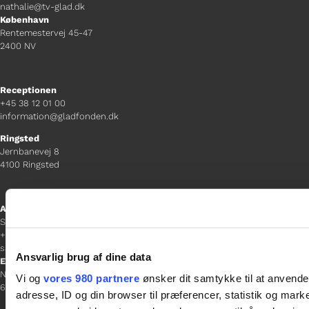
nathalie@tv-glad.dk
København
Rentemestervej 45-47
2400 NV
Receptionen
+45 38 12 01 00
information@gladfonden.dk
Ringsted
Jernbanevej 8
4100 Ringsted
Afdelingschef
Sacha Lohmann Weiss
+45 40 27 91 11
sacha.lw@gladfonden.dk
Ansvarlig brug af dine data
Esbjerg
Norgesgade 1, 2. sal
Vi og
vores 980 partnere
ønsker dit samtykke til at anvend
6700 Esbjerg
adresse, ID og din browser til præferencer, statistik og marke