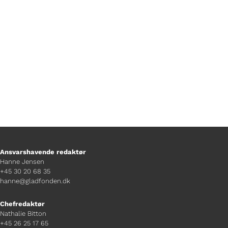
hjælper, hvis man er bange for
tordenvejr.
Ansvarshavende redaktør
Hanne Jensen
+45 30 20 68 35
hanne@gladfonden.dk
Chefredaktør
Nathalie Bitton
+45 26 25 17 65